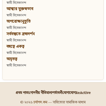
স্বামী বিবেকানন্দ
আত্মার মুক্তস্বভাব
স্বামী বিবেকানন্দ
অপরোক্ষানুভূতি
স্বামী বিবেকানন্দ
সর্ববস্তুতে ব্রহ্মদর্শন
স্বামী বিবেকানন্দ
বহুত্বে একত্ব
স্বামী বিবেকানন্দ
অমৃতত্ব
স্বামী বিবেকানন্দ
প্রথম পাতা
গোপনীয় নীতিমালা
শর্তাবলী
যোগাযোগ
ReActive
© ২০২৬
চর্যাপদ.কম
— সাহিত্যের সামাজিক মাধ্যম