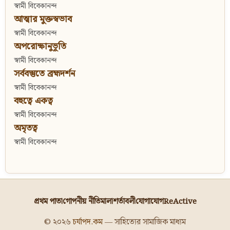
স্বামী বিবেকানন্দ
আত্মার মুক্তস্বভাব
স্বামী বিবেকানন্দ
অপরোক্ষানুভূতি
স্বামী বিবেকানন্দ
সর্ববস্তুতে ব্রহ্মদর্শন
স্বামী বিবেকানন্দ
বহুত্বে একত্ব
স্বামী বিবেকানন্দ
অমৃতত্ব
স্বামী বিবেকানন্দ
প্রথম পাতা
গোপনীয় নীতিমালা
শর্তাবলী
যোগাযোগ
ReActive
© ২০২৬
চর্যাপদ.কম
— সাহিত্যের সামাজিক মাধ্যম