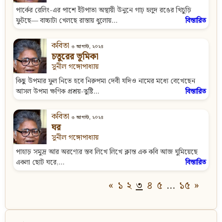
পার্কের রেলিং-এর পাশে ইঁটপাতা অস্থায়ী উনুনে গাঢ় হলুদ রঙের খিচুড়ি
ফুটছে— বাচ্চাটা খেলছে রাস্তায় ধুলোয়...
বিস্তারিত
কবিতা
৩ আগস্ট, ২০২৪
চতুরের ভূমিকা
সুনীল গঙ্গোপাধ্যায়
কিছু উপমার ফুল নিতে হবে নিরুপমা দেবী যদিও নামের মধ্যে বেখেছেন
আসল উপমা ক্ষণিক প্রশ্রয়-তুষ্টি...
বিস্তারিত
কবিতা
৩ আগস্ট, ২০২৪
ঘর
সুনীল গঙ্গোপাধ্যায়
পাহাড় সমুদ্র আর অরণ্যের স্তব লিখে লিখে ক্লান্ত এক কবি আজ ঘুমিয়েছে
একলা ছোট ঘরে,...
বিস্তারিত
«
১
২
৩
৪
৫
…
১৫
»