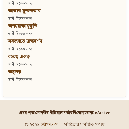
স্বামী বিবেকানন্দ
আত্মার মুক্তস্বভাব
স্বামী বিবেকানন্দ
অপরোক্ষানুভূতি
স্বামী বিবেকানন্দ
সর্ববস্তুতে ব্রহ্মদর্শন
স্বামী বিবেকানন্দ
বহুত্বে একত্ব
স্বামী বিবেকানন্দ
অমৃতত্ব
স্বামী বিবেকানন্দ
প্রথম পাতা
গোপনীয় নীতিমালা
শর্তাবলী
যোগাযোগ
ReActive
© ২০২৬
চর্যাপদ.কম
— সাহিত্যের সামাজিক মাধ্যম