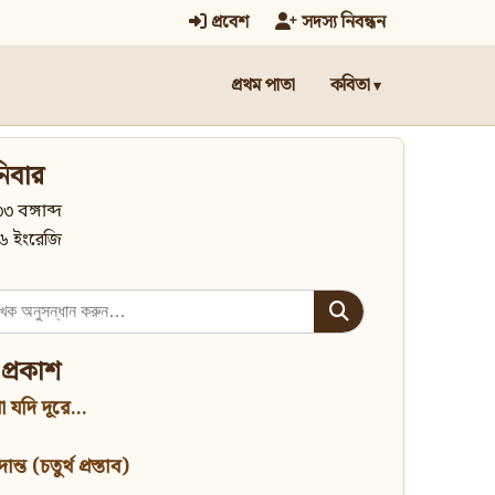
প্রবেশ
সদস্য নিবন্ধন
প্রথম পাতা
কবিতা
িবার
৩ বঙ্গাব্দ
৬ ইংরেজি
 প্রকাশ
 যদি দূরে...
্ত (চতুর্থ প্রস্তাব)