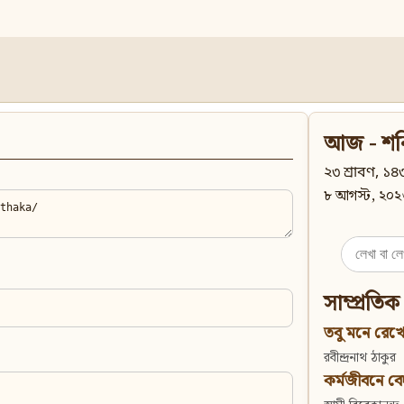
আজ - শন
২৩ শ্রাবণ, ১৪৩
৮ আগস্ট, ২০২
Search
for:
সাম্প্রতিক
তবু মনে রেখো
রবীন্দ্রনাথ ঠাকুর
কর্মজীবনে বেদান