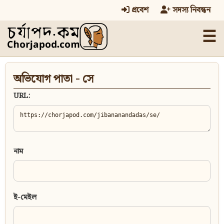
প্রবেশ
সদস্য নিবন্ধন
☰
অভিযোগ পাতা - সে
URL:
নাম
ই-মেইল