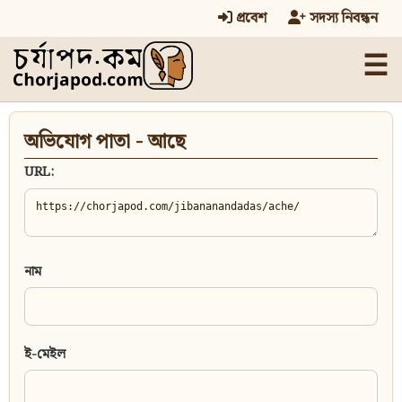
প্রবেশ
সদস্য নিবন্ধন
☰
অভিযোগ পাতা - আছে
URL:
নাম
ই-মেইল