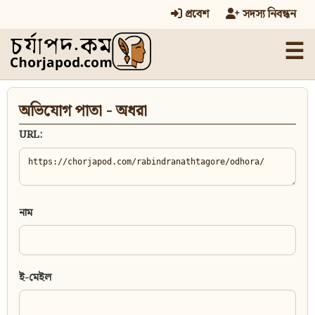
প্রবেশ
সদস্য নিবন্ধন
☰
অভিযোগ পাতা - অধরা
URL:
নাম
ই-মেইল