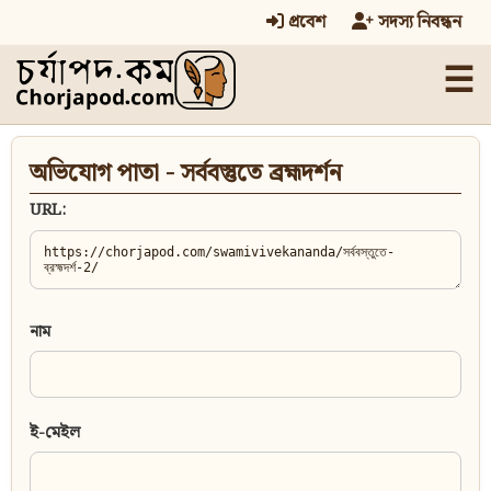
প্রবেশ
সদস্য নিবন্ধন
☰
অভিযোগ পাতা - সর্ববস্তুতে ব্রহ্মদর্শন
URL:
নাম
ই-মেইল