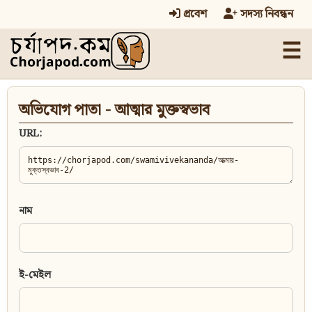
প্রবেশ
সদস্য নিবন্ধন
☰
অভিযোগ পাতা - আত্মার মুক্তস্বভাব
URL:
নাম
ই-মেইল