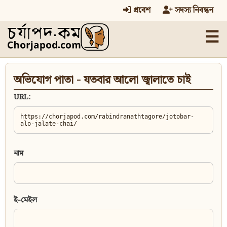
প্রবেশ
সদস্য নিবন্ধন
☰
অভিযোগ পাতা - যতবার আলো জ্বালাতে চাই
URL:
নাম
ই-মেইল