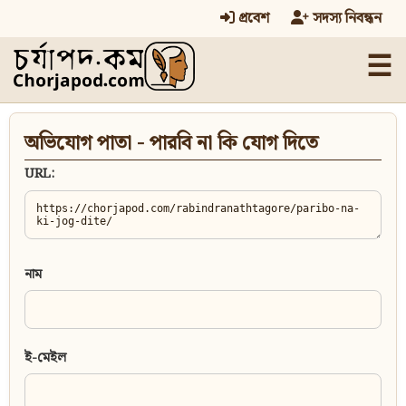
প্রবেশ
সদস্য নিবন্ধন
☰
অভিযোগ পাতা - পারবি না কি যোগ দিতে
URL:
নাম
ই-মেইল