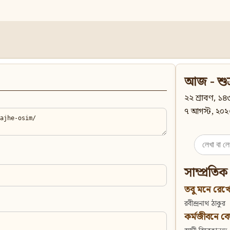
আজ - শুক
২২ শ্রাবণ, ১৪৩
৭ আগস্ট, ২০২
Search
for:
সাম্প্রতিক
তবু মনে রেখো
রবীন্দ্রনাথ ঠাকুর
কর্মজীবনে বেদান