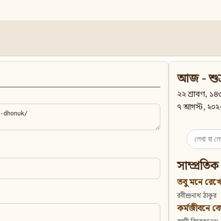
আজ - শুক
২২ শ্রাবণ, ১৪৩
৭ আগস্ট, ২০২
Search
for:
সাম্প্রতিক
তবু মনে রেখো
রবীন্দ্রনাথ ঠাকুর
কর্মজীবনে বেদান