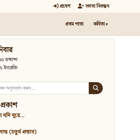
প্রবেশ
সদস্য নিবন্ধন
প্রথম পাতা
কবিতা
িবার
৩ বঙ্গাব্দ
৬ ইংরেজি
 প্রকাশ
 যদি দূরে...
্ত (চতুর্থ প্রস্তাব)