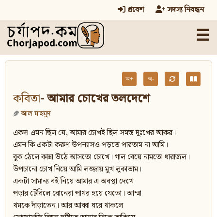
প্রবেশ
সদস্য নিবন্ধন
☰
অ+
অ-
কবিতা
- আমার চোখের তলদেশে
আল মাহমুদ
একদা এমন ছিল যে, আমার চোখই ছিল সমস্ত দুঃখের আকর।
এমন কি একটা করুণ উপন্যাসও পড়তে পারতাম না আমি।
বুক ঠেলে কান্না উঠে আসতো চোখে। গাল বেয়ে নামতো ধারাজল।
উপচানো চোখ নিয়ে আমি লজ্জায় মুখ লুকাতাম।
একটা সামান্য বই নিয়ে আমার এ অবস্থা দেখে
পড়ার টেবিলে বোনেরা পাথর হয়ে যেতো। আম্মা
থমকে দাঁড়াতেন। আর আব্বা ঘরে থাকলে