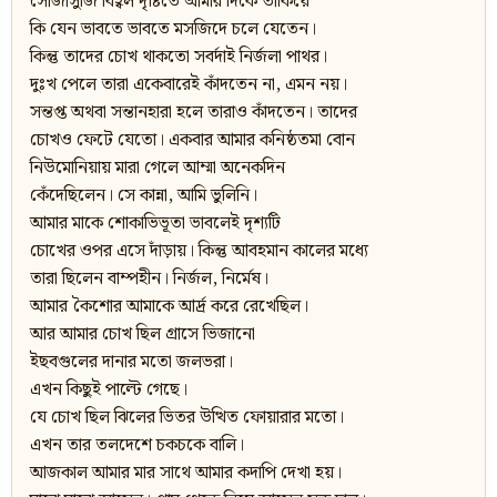
সোজাসুজি বিহ্বল দৃষ্টিতে আমার দিকে তাকিয়ে
কি যেন ভাবতে ভাবতে মসজিদে চলে যেতেন।
কিন্তু তাদের চোখ থাকতো সবর্দাই নির্জলা পাথর।
দুঃখ পেলে তারা একেবারেই কাঁদতেন না, এমন নয়।
সন্তপ্ত অথবা সন্তানহারা হলে তারাও কাঁদতেন। তাদের
চোখও ফেটে যেতো। একবার আমার কনিষ্ঠতমা বোন
নিউমোনিয়ায় মারা গেলে আম্মা অনেকদিন
কেঁদেছিলেন। সে কান্না, আমি ভুলিনি।
আমার মাকে শোকাভিভূতা ভাবলেই দৃশ্যটি
চোখের ওপর এসে দাঁড়ায়। কিন্তু আবহমান কালের মধ্যে
তারা ছিলেন বাম্পহীন। নির্জল, নির্মেষ।
আমার কৈশোর আমাকে আর্দ্র করে রেখেছিল।
আর আমার চোখ ছিল গ্রাসে ভিজানো
ইছবগুলের দানার মতো জলভরা।
এখন কিছুই পাল্টে গেছে।
যে চোখ ছিল ঝিলের ভিতর উত্থিত ফোয়ারার মতো।
এখন তার তলদেশে চকচকে বালি।
আজকাল আমার মার সাথে আমার কদাপি দেখা হয়।