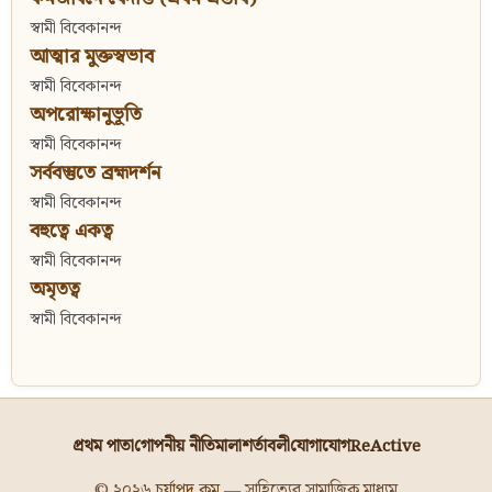
স্বামী বিবেকানন্দ
আত্মার মুক্তস্বভাব
স্বামী বিবেকানন্দ
অপরোক্ষানুভূতি
স্বামী বিবেকানন্দ
সর্ববস্তুতে ব্রহ্মদর্শন
স্বামী বিবেকানন্দ
বহুত্বে একত্ব
স্বামী বিবেকানন্দ
অমৃতত্ব
স্বামী বিবেকানন্দ
প্রথম পাতা
গোপনীয় নীতিমালা
শর্তাবলী
যোগাযোগ
ReActive
© ২০২৬
চর্যাপদ.কম
— সাহিত্যের সামাজিক মাধ্যম