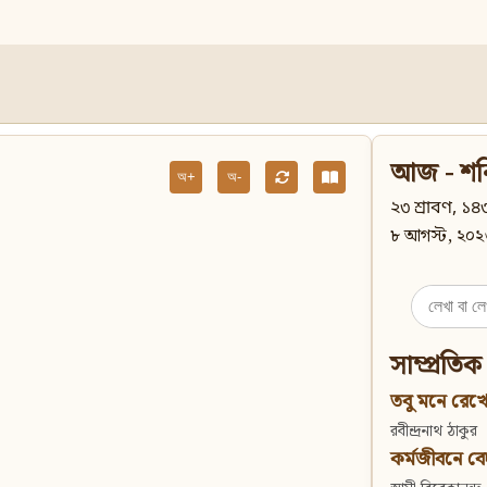
আজ - শন
অ+
অ-
২৩ শ্রাবণ, ১৪৩
৮ আগস্ট, ২০২
Search
for:
সাম্প্রতিক
তবু মনে রেখো
রবীন্দ্রনাথ ঠাকুর
কর্মজীবনে বেদান