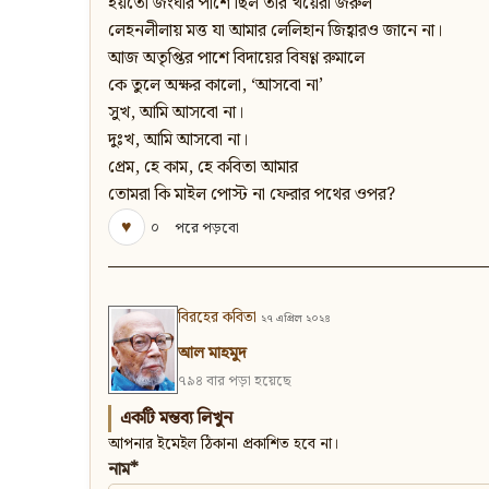
হয়তো জংঘার পাশে ছিল তার খয়েরী জরুল
লেহনলীলায় মত্ত যা আমার লেলিহান জিহ্বারও জানে না।
আজ অতৃপ্তির পাশে বিদায়ের বিষণ্ণ রুমালে
কে তুলে অক্ষর কালো, ‘আসবো না’
সুখ, আমি আসবো না।
দুঃখ, আমি আসবো না।
প্রেম, হে কাম, হে কবিতা আমার
তোমরা কি মাইল পোস্ট না ফেরার পথের ওপর?
♥
০
পরে পড়বো
বিরহের কবিতা
২৭ এপ্রিল ২০২৪
আল মাহমুদ
৭৯৪ বার পড়া হয়েছে
একটি মন্তব্য লিখুন
আপনার ইমেইল ঠিকানা প্রকাশিত হবে না।
নাম*