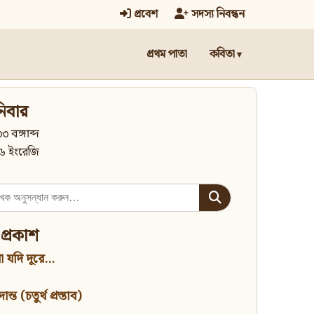
প্রবেশ
সদস্য নিবন্ধন
প্রথম পাতা
কবিতা
িবার
৩ বঙ্গাব্দ
৬ ইংরেজি
 প্রকাশ
 যদি দূরে...
্ত (চতুর্থ প্রস্তাব)