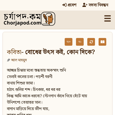
প্রবেশ
সদস্য নিবন্ধন
☰
অ+
অ-
কবিতা
- বোধের উৎস কই, কোন দিকে?
আল মাহমুদ
আচ্ছন্ন চিন্তার মধ্যে স্তব্ধতায় অকস্মাৎ শুনি
সেলাই কলের চলা। পড়শী ঘরণী
বানায় শিশুর জামা।
হঠাৎ গুলির শব্দ। চিৎকার, ধর ধর ধর
কিন্তু আমি কাকে ধরবো? স্টেনগান কাঁধে নিয়ে হেঁটে যায়
উনিশশো তেয়াত্তর সাল।
বাগান মাড়িয়ে দিয়ে জীপ যায়,