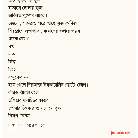
ভাবে বৃক্ষরাজি বুঝি
বাতাসে দোলায় ফুল
অবিরাম পুষ্পের বাহার।
জেনো, শত্রুরাও পরে আছে সুজ কামিজ
শিরস্ত্রাণে লতাপাতা, কামানের ওপরে পল্লব
ঢেকে রেখে
নখ
দাঁত
লিঙ্গ
হিংসা
বন্দুকের নল
হয়ে গেছে নিরাসক্ত বিষকাটালির ছোটো ঝোঁপ।
বাঁচাও বাঁচাও বলে
এশিয়ার মানচিত্রে কাতর
তোমার চিৎকার শুন দোলে বৃক্ষ
নিসর্গ, নিয়ম।
♥
০
পরে পড়বো
অভিযোগ