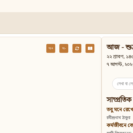
আজ - শুক
অ+
অ-
২২ শ্রাবণ, ১৪৩
৭ আগস্ট, ২০২
Search
for:
সাম্প্রতিক
তবু মনে রেখো
রবীন্দ্রনাথ ঠাকুর
কর্মজীবনে বেদান