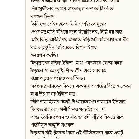
কম্পনে আমার স্বপ্নের শিহরণ স্তম্ভিত। এতক্ষণ আমি
নিজামুদ্দীনের দরগায় লায়লাতুল কদরের জিকিরে
মশগুল ছিলাম।
তিনি তো সেই দরবেশ যিনি সম্রাটদের মুখের
ওপর মৃদু হাসি মিশিয়ে বলে দিয়েছিলেন, দিল্লি দূর অস্ত।
আমি কিন্তু আউলিয়ার মাজারে দাঁড়িয়েই অতিকায় তর্জনীর
মত কতুবুদ্দীন আইবেকের বিশাল ইশারা
হৃদয়ঙ্গম করছি।
হিন্দুস্তানের মুক্তির ইঙ্গিত। মাথা এমনভাবে সোজা করে
দাঁড়ানো যা মেঘবৃষ্টি, শীত-গ্রীষ্ম এবং সবরকম
ঝঞাঋতুর দাপটেও অকম্পিত।
সর্বপ্রকার দাসত্বের বিরুদ্ধে এক দাস সম্রাটের বিদ্রোহ কেবল
মাথা উঁচু রাখার ইঙ্গিত মাত্র।
তিনি দাস ছিলেন বলেই উপমহাদেশের দাসত্বের হীনতার
বিরুদ্ধে এই মেঘস্পর্শী মিনার গড়েছিলেন। যা
আজ উপনিবেশবাদ ও সাম্রাজ্যবাদী পুঁজির বিরুদ্ধে এক
প্রস্তরীভূত অঙ্গুলি সংকেত।
দাঁড়াবার ঠাঁই খুঁজতে গিয়ে এই কীর্তিস্তম্ভের গায়ে একটু