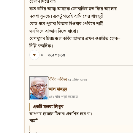
হেলান দিয়ে বসি
কত কবির আত্মা আমাকে জোনাকির মত ঘিরে আলোর
নকশা বুনছে। একটু পরেই আমি শের শাহসুরী
রোড ধরে পুরানা কিল্লার দিওয়ার পেরিয়ে শাহী
মসজিদে আজান দিতে যাবো।
বেপথুমান চিরচঞ্চল কবির আত্মায় এখন গুঞ্জরিত হোক–
দিল্লি নজদিক।
♥
০
পরে পড়বো
বিবিধ কবিতা
২৫ এপ্রিল ২০২৪
আল মাহমুদ
২৪২ বার পড়া হয়েছে
একটি মন্তব্য লিখুন
আপনার ইমেইল ঠিকানা প্রকাশিত হবে না।
নাম*