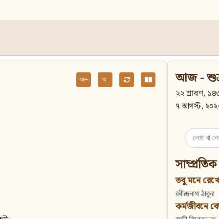
আজ - শুক
অ+
অ-
২২ শ্রাবণ, ১৪৩
৭ আগস্ট, ২০২
Search
for:
সাম্প্রতিক
তবু মনে রেখো
রবীন্দ্রনাথ ঠাকুর
কর্মজীবনে বেদান