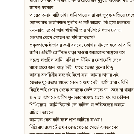
ছাড়া। কোথায় যাব এই ভাবনার চেয়ে এই মুহূর্তে দাঁড়াবার মত এ
জায়গা দরকার
পায়ের তলায় মাটি চাই। খালি পায়ে যারা এই ভূপৃষ্ঠ মাড়িয়ে গেছ
তাদের মত ক্ষতবিক্ষত দুখানি পা চাই আমার। কি হবে চকচকে
উডল্যান্ড সুতে! আহা গান্ধীজী তার খটখটে খড়ম জোড়া
কোথায় রেখে গেছেন তা যদি জানতাম?
প্রকৃতপক্ষে দাঁড়াবার কথা বললে, কোথায় থামতে হবে তা আমি
জানি। প্রতিটি জেটিতে ধাক্কা খাওয়া জাহাজের মাস্তুলে বসা
সন্ত্রস্ত গাঙচিল আমি। দরিয়া ও নীলিমার মেশামেশি দেখে
মাঝে মাঝে ডানা ঝাড়া দিই। যাতে ভেজা নুনের বিন্দু
আবার অপরিসীম লবণেই মিশে যায়। আমার ডানার এই
শ্বেতাভ ধূসরতায় স্বাদের কোন সঞ্চয় নেই। আমি জমা করিনি
কিছুই তাই পেছন থেকে আমাকে কেউ ডাকে না। তবে না থামার
ছন্দ তা আমাকে অসীম শূন্যতার মধ্যেও ভেসে থাকার কৌশল
শিখিয়েছে। আমি নিজেই তো কবিতা যা ভবিতব্যের কলমে
রচিত। তাহলে
আমাকে কেন কবি বলে পাশ কাটিয়ে যাওয়া!
দিল্লি এয়ারপোর্টে এখন জেটপ্লেনের পেটে অবতরণের