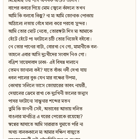
মিছেমিছি ভয় পাস অনর্থক অশুভ ভাবিস।
বাপের কবরে গিয়ে মোম জ্বেলে কাঁদলে তখন
আমি কি বলবো কিছু? না মা আমি জোনাক পোকায়
আঁঠালো লতায় বেঁধে মালা করে পরবো সুন্দর।
আমি তোর মোট নেবো, তোরঙ্গটা দিস মা আমাকে
হেঁটে হেঁটে পা ফাটালে চটি তোর নিজেই বইবো।
নে তোর পানের বাটা, বোরখা নে গো, মামানীকে বল-
তাহলে এবার আসি দুঃখীদের সংবাদ নিও গো।
বত্রিশ সায়েদাবাদ ঢাকা- এই বিষন্ন দালানে
তেমন জানালা কই? যাতে বাঁকা নদী দেখা যায়
ধবল পালের বুক যেন মার বক্ষের উপমা,
কোথায় সলিলে ভাসে জোয়ারের তাবৎ নায়রী,
দেয়ালের ফ্রেমে রাখা কে দুঃখিনী জলের জলুস
পাথর ফাটানো সান্ত্বনার শব্দের মতন
তুমি কি জননী সেই, অভাবের আভায় দলিত
বাঙলার মানচিত্র এ ঘরের পেরেকে রয়েছো?
স্বপ্নের আঘাতে আমি সারারাত ঘুমাতে পরি না
অথচ বালককালে মা আমার দক্ষিণ বাজুতে