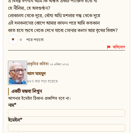
এ বিষণ্ণ বর্ণনায আমি কি অন্তত একটি পংক্তিও হবো না
হে নীলিমা, হে অবগুণ্ঠন?
লোকালয থেকে দূরে, ধোঁযা অগ্নি মশলার গন্ধ থেকে দূরে
এই দলকলসের ঝোপে আমার কাফন পরে আমি কতকাল
কাত হযে শুযে থেকে দেখে যাবো সোনার কলস আর বৃষের বিবাদ?
♥
০
পরে পড়বো
অভিযোগ
প্রকৃতির কবিতা
২৭ এপ্রিল ২০২৪
আল মাহমুদ
৪৮৭ বার পড়া হয়েছে
একটি মন্তব্য লিখুন
আপনার ইমেইল ঠিকানা প্রকাশিত হবে না।
নাম*
ইমেইল*