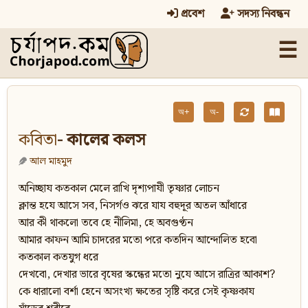
প্রবেশ
সদস্য নিবন্ধন
☰
অ+
অ-
কবিতা
- কালের কলস
আল মাহমুদ
অনিচ্ছায কতকাল মেলে রাখি দৃশ্যপাযী তৃষ্ণার লোচন
ক্লান্ত হযে আসে সব, নিসর্গও ঝরে যায বহুদূর অতল আঁধারে
আর কী থাকলো তবে হে নীলিমা, হে অবগুণ্ঠন
আমার কাফন আমি চাদরের মতো পরে কতদিন আন্দোলিত হবো
কতকাল কতযুগ ধরে
দেখবো, দেখার ভারে বৃষের স্কন্ধের মতো নুযে আসে রাত্রির আকাশ?
কে ধারালো বর্শা হেনে অসংখ্য ক্ষতের সৃষ্টি করে সেই কৃষ্ণকায