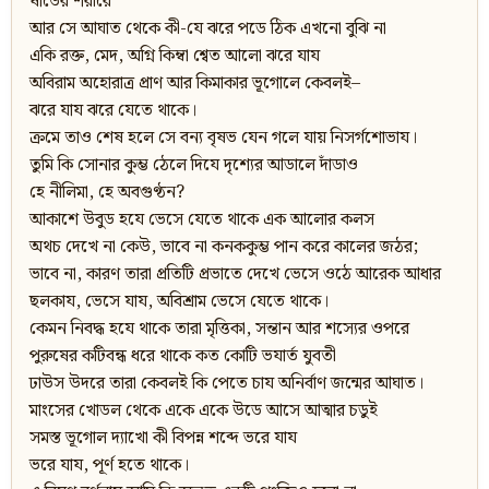
ষাঁডের শরীরে
আর সে আঘাত থেকে কী-যে ঝরে পডে ঠিক এখনো বুঝি না
একি রক্ত, মেদ, অগ্নি কিম্বা শ্বেত আলো ঝরে যায
অবিরাম অহোরাত্র প্রাণ আর কিমাকার ভূগোলে কেবলই–
ঝরে যায ঝরে যেতে থাকে।
ক্রমে তাও শেষ হলে সে বন্য বৃষভ যেন গলে যায় নিসর্গশোভায।
তুমি কি সোনার কুম্ভ ঠেলে দিযে দৃশ্যের আডালে দাঁডাও
হে নীলিমা, হে অবগুণ্ঠন?
আকাশে উবুড হযে ভেসে যেতে থাকে এক আলোর কলস
অথচ দেখে না কেউ, ভাবে না কনককুম্ভ পান করে কালের জঠর;
ভাবে না, কারণ তারা প্রতিটি প্রভাতে দেখে ভেসে ওঠে আরেক আধার
ছলকায, ভেসে যায, অবিশ্রাম ভেসে যেতে থাকে।
কেমন নিবদ্ধ হযে থাকে তারা মৃত্তিকা, সন্তান আর শস্যের ওপরে
পুরুষের কটিবন্ধ ধরে থাকে কত কোটি ভযার্ত যুবতী
ঢাউস উদরে তারা কেবলই কি পেতে চায অনির্বাণ জন্মের আঘাত।
মাংসের খোডল থেকে একে একে উডে আসে আত্মার চডুই
সমস্ত ভূগোল দ্যাখো কী বিপন্ন শব্দে ভরে যায
ভরে যায, পূর্ণ হতে থাকে।