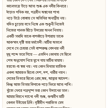
তার কোন দেশ নেই। নিরুপায় ভিসার বিপাকে
কালেভদ্র‍ে উড়ে আসা শুষ্ক এক নদীর কিনারে।
দাঁড়াও পথিক বর, পত্র‍হীন অশ্বথের শাখা
নড়ে উঠে বোঝায় সে অতিথির অনাত্নীয় নয়।
যদিও চুড়োয় বসে নিঃস্ব এক শুকুনী নিজেই
নিজের পালক ছিঁড়ে উদরের অনল নিভায়।
একটি সমাধি তাকে বাশঝাঁড়ে ইশারায় ডাকে
আকস্মাৎ দৃষ্টি তার মর্মভেদী। মাটির অতলে
দেখে সে চেহারা সেই বাষ্পরুদ্ধ বেদনার নদী
মৃদু শব্দে ভরে গিয়ে — এতদিন কোথায় যে ছিলে
শেষ অনুযোগ নিয়ে মুখে যায় মাটির মায়ায়।
হয়তো-বা স্বপ্ন নয়। নয় কোন মিথ্যার ম্যাজিক
একদা আমারও ছিলো দেশ, দশ, নারীর নয়ন।
দেহের ভিতরে ছিলো প্র‍েম,স্বপ্ন, আত্নার আদেশ।
কিন্তু আজ ভিসার বিপাকে পড়ে ফিরে আসা পাখি।
খুঁজে ফেরে পত্র‍পুষ্প ভরা কোন উদ্যানের ডাল।
আমার বিহনে দ্যাখো নদী শুষ্ক, গুল্মহীন মাটি
কেবল উঁইয়ের ঢিবি। বৃষ্টিহীন পরাজিত মেঘ