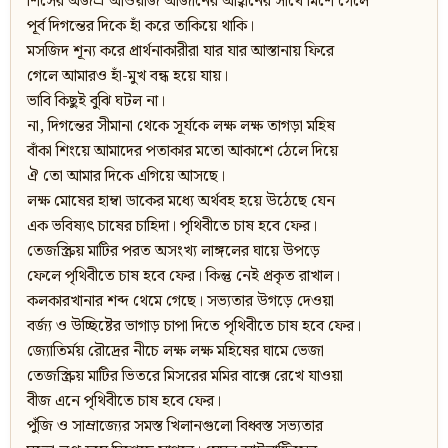
শিসের অজস্র আওয়াজ আজানের আহ্বানের সাথে মিশে গেলে
পূর্ব দিগন্তের দিকে হাঁ করে তাকিয়ে থাকি।
মসজিদ শূন্য করে প্রার্থনাকারীরা যার যার আস্তানায় ফিরে
গেলে আমারও হাঁ-মুখ বন্ধ হয়ে যায়।
ভাবি কিছুই বুঝি ঘটল না।
না, দিগন্তের সীমানা থেকে সূর্যকে লক্ষ লক্ষ তাগড়া মহিষ
বাঁকা শিংয়ে আমাদের পতাকার মতো আকাশে ঠেলে দিয়ে
ঐ তো আমার দিকে এগিয়ে আসছে।
লক্ষ মোষের হাম্বা ডাকের মধ্যে অর্থবহ হয়ে উঠেছে যেন
এক ভবিষ্যৎ চাষের চাহিদা। পৃথিবীতে চাষ হবে ফের।
তেজস্ক্রিয় মাটির পরত অসংখ্য লাঙ্গলের ঘায়ে উপড়ে
ফেলে পৃথিবীতে চাষ হবে ফের। কিন্তু নেই প্রকৃত রাখাল।
কলকারখানার শব্দ থেমে গেছে। সভ্যতার উগড়ে দেওয়া
বর্জ্য ও উচ্ছিষ্টের ভাগাড় চাপা দিতে পৃথিবীতে চাষ হবে ফের।
জ্যোতির্ময় রৌদ্রের নীচে লক্ষ লক্ষ মহিষের ঘামে ভেজা
তেজস্ক্রিয় মাটির ভিতরে মিসরের মমির বাক্সে রেখে যাওয়া
বীজ এনে পৃথিবীতে চাষ হবে ফের।
পুঁজি ও সাম্রাজ্যের সমস্ত খিলানগুলো বিধ্বস্ত সভ্যতার