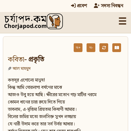
প্রবেশ
সদস্য নিবন্ধন
☰
অ+
অ-
কবিতা
- প্রকৃতি
আল মাহমুদ
কতদূর এগোলো মানুষ!
কিন্তু আমি ঘোরলাগা বর্ষণের মাঝে
আজও উবু হয়ে আছি। ক্ষীরের মতোন গাঢ় মাটির নরমে
কোমল ধানের চারা রুয়ে দিতে গিয়ে
ভাবলাম, এ-মৃত্তিমা প্রিয়তমা কিষাণী আমার।
বিলের জমির মতো জলসিক্ত সুখদ লজ্জায়
যে নারী উদাম করে তার সর্ব উর্বর আধার।