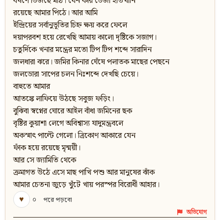
বর্ষণে ভিজছে মাঠ। যেন কার ভেজা হাতখানি
রয়েছে আমার পিঠে। আর আমি
ইন্দ্রিয়ের সর্বানুভূতির চিহ্ন ক্ষয় করে ফেলে
দয়াপরবশ হয়ে রেখেছি আমায় কালো দৃষ্টিকে সজাগ।
চতুর্দিকে খনার মন্ত্রের মতো টিপ টিপ শব্দে সারাদিন
জলধারা ঝরে। জমির কিনার ঘেঁষে পলাতক মাছের পেছনে
জলডোরা সাপের চলন নিঃশব্দে দেখছি চেয়ে।
বাহুতে আমার
আতঙ্কে লাফিয়ে উঠছে সবুজ ফড়িং।
বুঝিবা স্বপ্নের ঘোরে আইল বাঁধা জমিনের ছক
বৃষ্টির কুয়াশা লেগে অবিশ্বাস্য যাদুমন্ত্রবলে
অকস্মাৎ পাল্টে গেলো। ত্রিকোণ আকারে যেন
ফাঁক হয়ে রয়েছে মৃন্ময়ী।
আর সে জ্যামিতি থেকে
ক্রমাগত উঠে এসে মাছ পাখি পশু আর মানুষের ঝাঁক
আমার চেতনা জুড়ে খুঁটে খায় পরস্পর বিরোধী আহার।
♥
০
পরে পড়বো
অভিযোগ