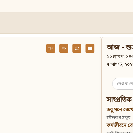
আজ - শুক
অ+
অ-
২২ শ্রাবণ, ১৪৩
৭ আগস্ট, ২০২
Search
for:
সাম্প্রতিক
তবু মনে রেখো
রবীন্দ্রনাথ ঠাকুর
কর্মজীবনে বেদান