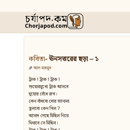
কবিতা
- ঊনসত্তরের ছড়া – ১
আল মাহমুদ
ট্রাক ! ট্রাক ! ট্রাক !
শুয়োরমুখো ট্রাক আসবে
দুয়োর বেঁধে রাখ।
কেন বাঁধবো দোর জানালা
তুলবো কেন খিল ?
আসাদ গেছে মিছিল নিয়ে
ফিরবে সে মিছিল।