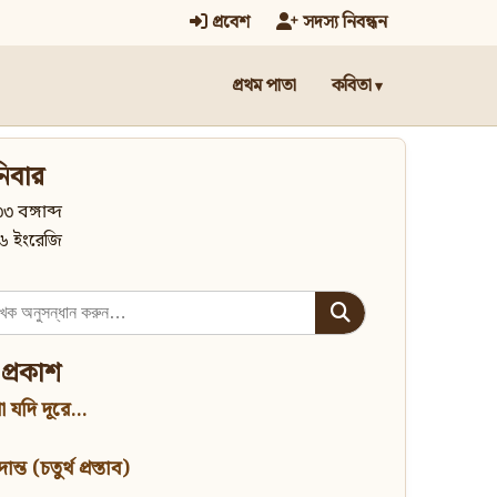
প্রবেশ
সদস্য নিবন্ধন
প্রথম পাতা
কবিতা
িবার
৩ বঙ্গাব্দ
৬ ইংরেজি
 প্রকাশ
 যদি দূরে...
্ত (চতুর্থ প্রস্তাব)