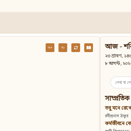
আজ - শন
অ+
অ-
২৩ শ্রাবণ, ১৪৩
৮ আগস্ট, ২০২
Search
for:
সাম্প্রতিক
তবু মনে রেখো
রবীন্দ্রনাথ ঠাকুর
কর্মজীবনে বেদান