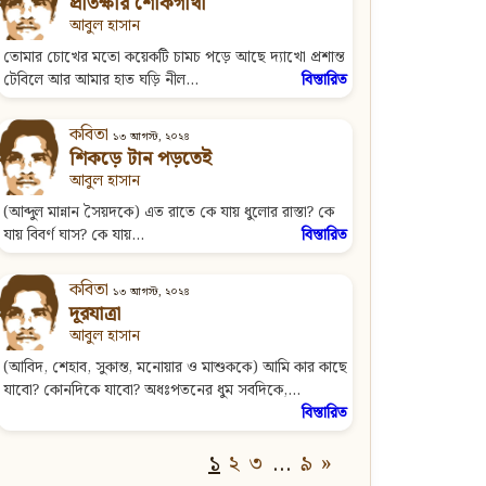
প্রতিক্ষার শোকগাথা
আবুল হাসান
তোমার চোখের মতো কয়েকটি চামচ পড়ে আছে দ্যাখো প্রশান্ত
টেবিলে আর আমার হাত ঘড়ি নীল...
বিস্তারিত
কবিতা
১৩ আগস্ট, ২০২৪
শিকড়ে টান পড়তেই
আবুল হাসান
(আব্দুল মান্নান সৈয়দকে) এত রাতে কে যায় ধুলোর রাস্তা? কে
যায় বিবর্ণ ঘাস? কে যায়...
বিস্তারিত
কবিতা
১৩ আগস্ট, ২০২৪
দূরযাত্রা
আবুল হাসান
(আবিদ, শেহাব, সুকান্ত, মনোয়ার ও মাশুককে) আমি কার কাছে
যাবো? কোনদিকে যাবো? অধঃপতনের ধুম সবদিকে,...
বিস্তারিত
১
২
৩
…
৯
»