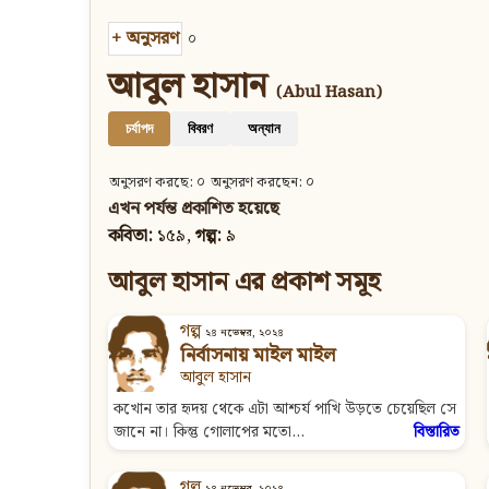
+
অনুসরণ
০
আবুল হাসান
(Abul Hasan)
চর্যাপদ
বিবরণ
অন্যান
অনুসরণ করছে: ০
অনুসরণ করছেন: ০
এখন পর্যন্ত প্রকাশিত হয়েছে
কবিতা:
১৫৯,
গল্প:
৯
আবুল হাসান এর প্রকাশ সমূহ
গল্প
২৪ নভেম্বর, ২০২৪
নির্বাসনায় মাইল মাইল
আবুল হাসান
কখোন তার হৃদয় থেকে এটা আশ্চর্য পাখি উড়তে চেয়েছিল সে
জানে না। কিন্তু গোলাপের মতো...
বিস্তারিত
গল্প
২৪ নভেম্বর, ২০২৪