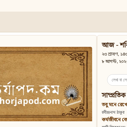
আজ - শন
২৩ শ্রাবণ, ১৪৩
৮ আগস্ট, ২০২
Search
for:
সাম্প্রতিক
তবু মনে রেখো
রবীন্দ্রনাথ ঠাকুর
কর্মজীবনে বেদান