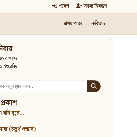
প্রবেশ
সদস্য নিবন্ধন
প্রথম পাতা
কবিতা
িবার
৩ বঙ্গাব্দ
৬ ইংরেজি
 প্রকাশ
 যদি দূরে...
্ত (চতুর্থ প্রস্তাব)