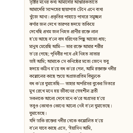
সৃষ্টির মনের কথা আমাদেরি আন্তরিকতাতে
আমাদেরি সন্দেহের ছায়াপাত টেনে এনে ব্যথা
খুঁজে আনা। প্রকৃতির পাহাড়ে পাথরে সমুচ্ছল
ঝর্ণার জল দেখে তারপর হৃদয়ে তাকিয়ে
দেখেছি প্রথম জল নিহত প্রাণীর রক্তে লাল
হ’য়ে আছে ব’লে বাঘ হরিণের পিছু আজো ধায়;
মানুষ মেরেছি আমি— তার রক্তে আমার শরীর
ভ’রে গেছে; পৃথিবীর পথে এই নিহত ভ্রাতার
ভাই আমি; আমাকে সে কনিষ্ঠের মতো জেনে তবু
হৃদয়ে কঠিন হ’য়ে বধ ক’রে গেল, আমি রক্তাক্ত নদীর
কল্লোলের কাছে শুয়ে অগ্রজপ্রতিম বিমূঢ়কে
বধ ক’রে ঘুমাতেছি— তাহার অপরিসর বুকের ভিতরে
মুখ রেখে মনে হয় জীবনের স্নেহশীল ব্রতী
সকলকে আলো দেবে মনে ক’রে অগ্রসর হ’য়ে
তবুও কোথাও কোনো আলো নেই ব’লে ঘুমাতেছে।
ঘুমাতেছে।
যদি ডাকি রক্তের নদীর থেকে কল্লোলিত হ’য়ে
ব’লে যাবে কাছে এসে, ‘ইয়াসিন আমি,