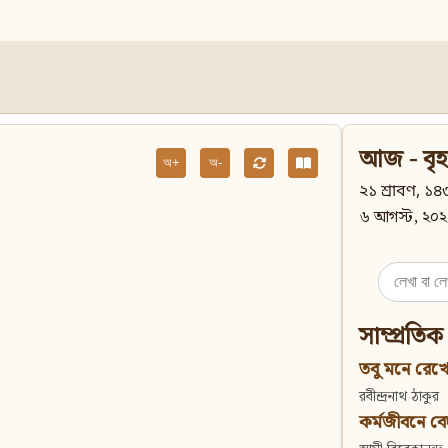
আজ - বৃহ
অ+
অ-
২১ শ্রাবণ, ১৪৩
৬ আগস্ট, ২০২
Search
for:
সাম্প্রতিক
তবু মনে রেখো
রবীন্দ্রনাথ ঠাকুর
কর্মজীবনে বেদান