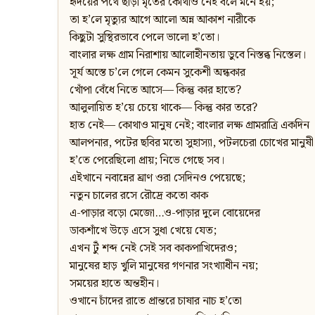
হৃদয়ের পথে ছাড়া মৃতের কোথাও নেই বলে মনে হয়;
তা হ’লে মৃত্যুর আগে আলো অন্ন আকাশ নারীকে
কিছুটা সুস্থিরভাবে পেলে ভালো হ’তো।
বাংলার লক্ষ গ্রাম নিরাশায় আলোহীনতায় ডুবে নিস্তব্ধ নিস্তেল।
সূর্য অস্তে চ’লে গেলে কেমন সুকেশী অন্ধকার
খোঁপা বেঁধে নিতে আসে— কিন্তু কার হাতে?
আলুলায়িত হ’য়ে চেয়ে থাকে— কিন্তু কার তরে?
হাত নেই— কোথাও মানুষ নেই; বাংলার লক্ষ গ্রামরাত্রি একদিন
আলপনার, পটের ছবির মতো সুহাস্যা, পটলচেরা চোখের মানুষী
হ’তে পেরেছিলো প্রায়; নিভে গেছে সব।
এইখানে নবান্নের ঘ্রাণ ওরা সেদিনও পেয়েছে;
নতুন চালের রসে রৌদ্রে কতো কাক
এ-পাড়ার বড়ো মেজো…ও-পাড়ার দুলে বোয়েদের
ডাকশাঁখে উড়ে এসে সুধা খেয়ে যেত;
এখন টুঁ শব্দ নেই সেই সব কাকপাখিদেরও;
মানুষের হাড় খুলি মানুষের গণনার সংখ্যাধীন নয়;
সময়ের হাতে অন্তহীন।
ওখানে চাঁদের রাতে প্রান্তরে চাষার নাচ হ’তো