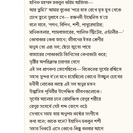
হানিফ মহম্মদ মকবুল করিম আজিজ—
আর তুমি?’ আমার বুকের ’পরে হাত রেখে মৃত মুখ থেকে
চোখ তুলে সুধাবে সে— রক্তনদী উদ্বেলিত হ’য়ে
বলে যাবে, ‘গগন, বিপিন, শশী, পাথুরেঘাটার;
মানিকতলার, শ্যামবাজারের, গ্যালিফ স্ট্রিটের, এন্টালীর—’
কোথাকার কেবা জানে; জীবনের ইতর শ্রেণীর
মানুষ তো এরা সব; ছেঁড়া জুতো পায়ে
বাজারের পোকাকাটা জিনিসের কেনাকাটা করে;
সৃষ্টির অপরিক্লান্ত চারণার বেগে
এই সব প্রাণকণা জেগেছিলো— বিকেলের সূর্যের রশ্মিতে
সহসা সুন্দর ব’লে মনে হয়েছিলো কোনো উজ্জ্বল চোখের
মনীষী লোকের কাছে এই সব অনুর মতন
উদ্ভাসিত পৃথিবীর উপেক্ষিত জীবনগুলোকে।
সূর্যের আলোর ঢলে রোমাঞ্চিত রেণুর শরীরে
রেণুর সংঘর্ষে যেই শব্দ জেগে ওঠে
সেখানে সময় তার অনুপম কণ্ঠের সংগীতে
কথা বলে; কাকে বলে? ইয়াসিন মকবুল শশী
সহসা নিকটে এসে কোনো-কিছু বলবার আগে