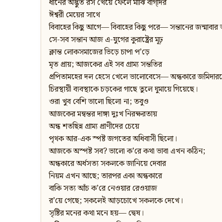
ধানের অদ্ভুত রস খেয়ে ফেলে মাঝি বাগ্‌দির
ঈশ্বরী মেয়ের সাথে
বিবাহের কিছু আগে— বিবাহের কিছু পরে— সন্তানের জন্মাবা
সে-সব সন্তান আজ এ-যুগের কুরাষ্ট্রের মূঢ়
ক্লান্ত লোকসমাজের ভিড়ে চাপা প’ড়ে
মৃত প্রায়; আজকের এই সব গ্রাম্য সন্ততির
প্রপিতামহের দল হেসে খেলে ভালোবেসে— অন্ধকারে জমিদার
চিরস্থায়ী ব্যবস্থাকে চড়কের গাছে তুলে ঘুমায়ে গিয়েছে।
ওরা খুব বেশি ভালো ছিলো না; তবুও
আজকের মন্বন্তর দাঙ্গা দুঃখ নিরক্ষরতায়
অন্ধ শতছিন্ন গ্রাম্য প্রাণীদের চেয়ে
পৃথক আর-এক স্পষ্ট জগতের অধিবাসী ছিলো।
আজকে অস্পষ্ট সব? ভালো ক’রে কথা ভাবা এখন কঠিন;
অন্ধকারে অর্ধসত্য সকলকে জানিয়ে দেবার
নিয়ম এখন আছে; তারপর একা অন্ধকারে
বাকি সত্য আঁচ ক’রে নেওয়ার রেওয়াজ
র’য়ে গেছে; সকলেই আড়চোখে সকলকে দেখে।
সৃষ্টির মনের কথা মনে হয়— দ্বেষ।