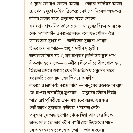
এ-যুগে কোথাও কোনো আলো— কোনো কান্তিময় আলো
চোখের সুমুখে নেই যাত্রিকের; নেই তো নিঃসৃত অন্ধকার
রাত্রির মায়ের মতো মানুষের বিহ্বল দেহের
সব দোষ প্রক্ষালিত ক’রে দেয়— মানুষের বিহ্বল আত্মাকে
লোকসমাগমহীন একান্তের অন্ধকারে অন্তঃশীল ক’রে
তাকে আর সুধায় না— অতীতের সুধানো প্রশ্নের
উত্তর চায় না আর— শুধু শব্দহীন মৃত্যুহীন
অন্ধকারে ঘিরে রাখে, সব অপরাধ ক্লান্তি ভয় ভুল পাপ
বীতকাম হয় যাতে— এ-জীবন ধীরে-ধীরে বীতশোক হয়,
স্নিগ্ধতা হৃদয়ে জাগে; যেন দিকচিহ্নময় সমুদ্রের পারে
কয়েকটি দেবদারুগাছের ভিতরে অবলীন
বাতাসের প্রিয়কণ্ঠ কাছে আসে— মানুষের রক্তাক্ত আত্মায়
সে-হাওয়া অনবচ্ছিন্ন সুগমের— মানুষের জীবন নির্মল।
আজ এই পৃথিবীতে এমন মহানুভব ব্যাপ্ত অন্ধকার
নেই আর? সুবাতাস গভীরতা পবিত্রতা নেই?
তবুও মানুষ অন্ধ দুর্দশার থেকে স্নিগ্ধ আঁধারের দিকে
অন্ধকার হ’তে তার নবীন নগরী গ্রাম উৎসবের পানে
যে অনবনমনে চলেছে আজো— তার হৃদয়ের