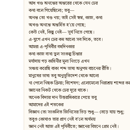
আধ খণ্ড অনন্তের অন্তরের থেকে যেন ঢের
কথা বলে গিয়েছিলো; তবু—
অনন্ত তো খণ্ড নয়; তাই সেই স্বপ্ন, কাজ, কথা
অখণ্ড অনন্তে অন্তৰ্হিত হ’য়ে গেছে;
কেউ নেই, কিছু নেই— সূর্য নিভে গেছে।
এ-যুগে এখন ঢের কম আলো সব দিকে, তবে।
আমরা এ-পৃথিবীর বহুদিনকার
কথা কাজ ব্যথা ভুল সংকল্প চিন্তার
মর্যাদায় গড় কাহিনীর মূল্য নিংড়ে এখন
সঞ্চয় করেছি বাক্য শব্দ ভাষা অনুপম বাচনের রীতি।
মানুষের ভাষা তবু অনুভূতিদেশ থেকে আলো
না পেলে নিছক ক্রিয়া; বিশেষণ; এলোমেলো নিরাশ্রয় শব্দের কঙ্
জ্ঞানের নিকট থেকে ঢের দূরে থাকে।
অনেক বিদ্যার দান উত্তরাধিকারে পেয়ে তবু
আমাদের এই শতকের
বিজ্ঞান তো সংকলিত জিনিসের ভিড় শুধু— বেড়ে যায় শুধু;
তবুও কোথাও তার প্রাণ নেই ব’লে অর্থময়
জ্ঞান নেই আজ এই পৃথিবীতে; জ্ঞানের বিহনে প্রেম নেই।