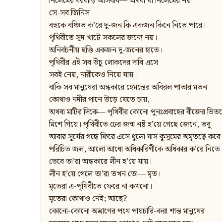
নিলেমের ঘরবাড়ি আসবাব— অথবা যা নিলেমের নয়
সে-সব জিনিস
বহুকে বঞ্চিত ক’রে দু-জন কি একজন কিনে নিতে পারে।
পৃথিবীতে সুদ খাটে সকলের জন্যে নয়।
অনির্বচনীয় হুণ্ডি একজন দু-জনের হাতে।
পৃথিবীর এই সব উঁচু লোকদের দাবি এসে
সবই নেয়, নারীকেও নিয়ে যায়।
বাকি সব মানুষেরা অন্ধকারে হেমন্তের অবিরল পাতার মতন
কোথাও নদীর পানে উড়ে যেতে চায়,
অথবা মাটির দিকে— পৃথিবীর কোনো পুনঃপ্রবাহের বীজের ভিত
মিশে গিয়ে। পৃথিবীতে ঢের জন্ম নষ্ট হ’য়ে গেছে জেনে, তবু
আবার সূর্যের গন্ধে ফিরে এসে ধুলো ঘাস কুসুমের অমৃতত্বে কবে
পরিচিত জল, আলো আধো অধিকারিণীকে অধিকার ক’রে নিতে
ভেবে তা’রা অন্ধকারে লীন হ’য়ে যায়।
লীন হ’য়ে গেলে তা’রা তখন তো— মৃত।
মৃতেরা এ-পৃথিবীতে ফেরে না কখনো।
মৃতেরা কোথাও নেই; আছে?
কোনো-কোনো অঘ্রাণের পথে পায়চারি-করা শান্ত মানুষের