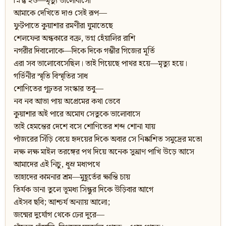
স্নিগ্ধ হও—মৃত্যু ভালোবাসো
আমাকে দেখিতে দাও সেই রূপ—
ফুটপাতে কুয়াশার রমণীরা ঘুমাতেছে
শেলফের অন্ধকারে বক্র, ভগ্ন হেঁয়ালির রাশি
নগরীর দিবালোকে—দিকে দিকে গম্ভীর গিজের মূর্তি
এরা সব ভালোবেসেছিল। তাই গিয়েছে পাথর হয়ে—মৃত্যু হয়ে।
গর্ভিনীর স্মৃতি বিস্মৃতির সাধ
শোণিতের গূঢ়তর সংস্কার তবু—
নব নব আভা পায় অপ্রেমের কথা ভেবে
কুয়াশার অই পারে অমোঘ সেতুকে ভালোবাসে
তাই হেমন্তের দেশে বসে শোণিতের শব্দ শোনা যায়
পাঁজরের সিঁড়ি বেয়ে হৃদয়ের দিকে অবার সে নিষ্কাশিত সমুদ্রের মতো
লক্ষ লক্ষ মাইল তরঙ্গের পথ দিয়ে অনেক সুঘ্রাণ পাখি উড়ে আসে
আমাদের এই নিচু, ধূম্র মধ্যপথে
তাহাদের কামনার শ্রম—মুহূর্তের ক্ষান্তি চায়
তির্যক ডানা তুলে ভূমধ্য সিন্ধুর দিকে উড়িবার আগে
এইসব ছবি; আশ্চর্য অন্যায় আলো;
জন্মের দুর্যোগ থেকে ঢের দূরে—