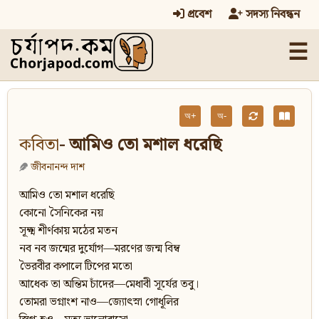
প্রবেশ
সদস্য নিবন্ধন
☰
অ+
অ-
কবিতা
- আমিও তো মশাল ধরেছি
জীবনানন্দ দাশ
আমিও তো মশাল ধরেছি
কোনো সৈনিকের নয়
সূক্ষ্ম শীর্ণকায় মঠের মতন
নব নব জন্মের দুর্যোগ—মরণের জন্ম বিম্ব
ভৈরবীর কপালে টিপের মতো
আধেক তা অন্তিম চাঁদের—মেধাবী সূর্যের তবু।
তোমরা ভগ্নাংশ নাও—জ্যোৎস্না গোধূলির