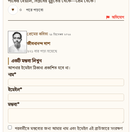
পাঁকের হেঁয়ালি, বিপ্লবের মুহূর্তের থেকে—প্রেম থেকে।
♥
০
পরে পড়বো
অভিযোগ
প্রেমের কবিতা
২৯ ডিসেম্বর ২০২৩
জীবনানন্দ দাশ
৬২১ বার পড়া হয়েছে
একটি মন্তব্য লিখুন
আপনার ইমেইল ঠিকানা প্রকাশিত হবে না।
নাম*
ইমেইল*
মন্তব্য*
পরবর্তীতে মন্তব্যের জন্য আমার নাম এবং ইমেইল এই ব্রাউজারে সংরক্ষণ