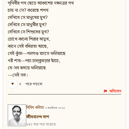
পৃথিবীর পথ ছেড়ে আকাশের নক্ষত্রের পথ
চায় না সে? করেছে শপথ
দেখিবে সে মানুষের মুখ?
দেখিবে সে মানুষীর মুখ?
দেখিবে সে শিশুদের মুখ?
চোখে কালো শিরার অসুখ,
কানে যেই বধিরতা আছে,
যেই কুঁজ—গলগণ্ড মাংসে ফলিয়াছে
নষ্ট শসা—পচা চাল্‌কুমড়ার ছাঁচে,
যে-সব হৃদয়ে ফলিয়াছে
—সেই সব।
♥
০
পরে পড়বো
অভিযোগ
বিবিধ কবিতা
২ অক্টোবর ২০২৩
জীবনানন্দ দাশ
৮৪১ বার পড়া হয়েছে