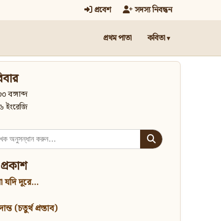
প্রবেশ
সদস্য নিবন্ধন
প্রথম পাতা
কবিতা
িবার
৩ বঙ্গাব্দ
৬ ইংরেজি
 প্রকাশ
 যদি দূরে...
্ত (চতুর্থ প্রস্তাব)