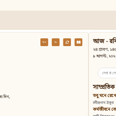
আজ - রব
অ+
অ-
২৪ শ্রাবণ, ১৪৩
৯ আগস্ট, ২০২
Search
for:
সাম্প্রতিক
তবু মনে রেখো
ো দিন,
রবীন্দ্রনাথ ঠাকুর
কর্মজীবনে বেদান