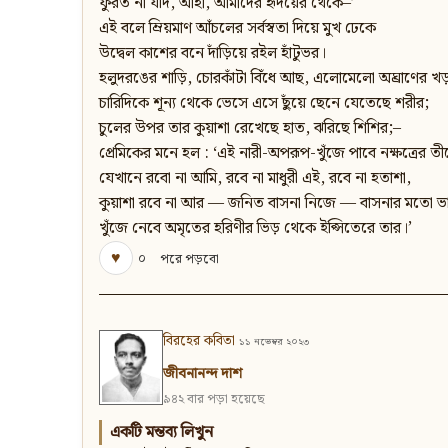
ফুরত না যদি, আহা, আমাদের হৃদয়ের থেকে–’
এই বলে ম্রিয়মাণ আঁচলের সর্বস্বতা দিয়ে মুখ ঢেকে
উদ্বেল কাশের বনে দাঁড়িয়ে রইল হাঁটুভর।
হলুদরঙের শাড়ি, চোরকাঁটা বিঁধে আছ, এলোমেলো অঘ্রাণের খ
চারিদিকে শূন্য থেকে ভেসে এসে ছুঁয়ে ছেনে যেতেছে শরীর;
চুলের উপর তার কুয়াশা রেখেছে হাত, ঝরিছে শিশির;–
প্রেমিকের মনে হল : ‘এই নারী-অপরূপ-খুঁজে পাবে নক্ষত্রের তী
যেখানে রবো না আমি, রবে না মাধুরী এই, রবে না হতাশা,
কুয়াশা রবে না আর — জনিত বাসনা নিজে — বাসনার মতো ভ
খুঁজে নেবে অমৃতের হরিণীর ভিড় থেকে ইপ্সিতেরে তার।’
♥
০
পরে পড়বো
বিরহের কবিতা
১১ নভেম্বর ২০২৩
জীবনানন্দ দাশ
৯৪২ বার পড়া হয়েছে
একটি মন্তব্য লিখুন