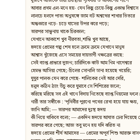
দুজনে আজকে তারা চিরস্থায়ী পৃথিবীর ও আকাশের পাশে
আবার প্রথম এল-মনে হয়- যেন কিছু চেয়ে-কিছু একান্ত বিশ্বাসে
লালচে হলদে পাতা অনুষঙ্গে জাম বট অশ্বত্থের শাখার ভিতরে
অন্ধকারে নড়ে- চড়ে ঘাসের উপর ঝরে পড়ে;
তারপর সান্ত্বনায় থাকে চিরকাল;
যেখানে আকাশে খুব নীরবতা,শান্তি খুব আছে,
হৃদয়ে প্রেমের গল্প শেষ হলে ক্রমে ক্রমে যেখানে মানুষ
আশ্বাস খুঁজেছে এসে সময়ের দায়ভাগী নক্ষত্রের কাছে:
সেই ব্যাপ্ত প্রান্তরে দুজন; চারিদিকে ঝাউ আম নিম নাগেশ্বরে
হেমন্ত আসিয়া গেছে;-চিলের সোনালি ডানা হয়েছে খয়েরি;
ঘুঘুর পালক যেন ঝরে গেছে- শালিকের নেই আর দেরি,
হলুদ কঠিন ঠ্যাং উঁচু করে ঘুমাবে সে শিশিরের জলে;
ঝরিছে মরিছে সব এই খানে বিদায় নিতেছে ব্যাপ্ত নিয়মের ফলে
নারী তার সঙ্গীকে : ‘পৃথিবীর পুরনো পথের রেখা হয়ে যায় ক্ষয়,
জানি আমি; — তারপর আমাদের দুঃস্থ হৃদয়
কী নিয়ে থাকিবে বলো; — একদিন হৃদয়ে আঘাত ঢের দিয়েছে 
তারপর ঝরে গেছে; আজ তবু মনে হয় যদি ঝরিত না
হৃদয়ে প্রেমের শীর্ষ আমাদের — প্রেমের অপূর্ব শিশু আরক্ত বাস