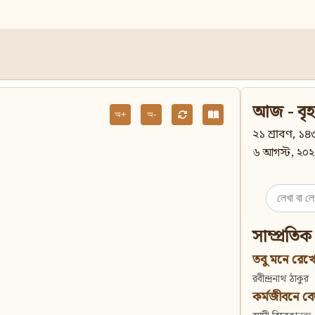
আজ - বৃহ
অ+
অ-
২১ শ্রাবণ, ১৪৩
৬ আগস্ট, ২০২
Search
for:
সাম্প্রতিক
তবু মনে রেখো
রবীন্দ্রনাথ ঠাকুর
কর্মজীবনে বেদান