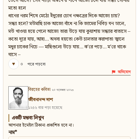
ভেসে আসে? সেই ন্যাড়া অম্বনে’র পানে আজো চলে যায় সন্ধ্যা সোনার
মতো হলে
ধানের নরম শিষে মেঠো ইঁদুরের চোখ নক্ষত্রের দিকে আজো চায়?
সন্ধ্যা হলে? মউমাছি চাক আজো বাঁধে না কি জামের নিবিড় ঘন ডালে,
মউ খাওয়া হয়ে গেলে আজো তারা উড়ে যায় কুয়াশায় সন্ধ্যার বাতাসে –
কতো দূরে যায়, আহা… অথবা হয়তো কেউ চালতার ঝরাপাতা জ্বালে
মধুর চাকের নিচে — মাছিগুলো উড়ে যায়… ঝ’রে পড়ে… ম’রে থাকে
ঘাসে –
♥
০
পরে পড়বো
অভিযোগ
বিরহের কবিতা
২০ নভেম্বর ২০২৩
জীবনানন্দ দাশ
১২৫৬ বার পড়া হয়েছে
একটি মন্তব্য লিখুন
আপনার ইমেইল ঠিকানা প্রকাশিত হবে না।
নাম*