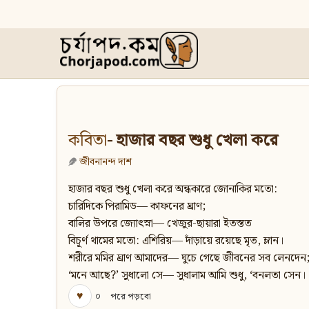
কবিতা
- হাজার বছর শুধু খেলা করে
জীবনানন্দ দাশ
হাজার বছর শুধু খেলা করে অন্ধকারে জোনাকির মতো:
চারিদিকে পিরামিড— কাফনের ঘ্রাণ;
বালির উপরে জ্যোৎস্না— খেজুর-ছায়ারা ইতস্তত
বিচূর্ণ থামের মতো: এশিরিয়— দাঁড়ায়ে রয়েছে মৃত, ম্লান।
শরীরে মমির ঘ্রাণ আমাদের— ঘুচে গেছে জীবনের সব লেনদেন
‘মনে আছে?’ সুধালো সে— সুধালাম আমি শুধু, ‘বনলতা সেন।
♥
০
পরে পড়বো