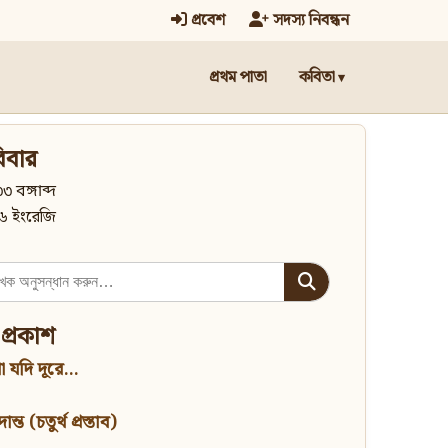
প্রবেশ
সদস্য নিবন্ধন
প্রথম পাতা
কবিতা
িবার
৩ বঙ্গাব্দ
৬ ইংরেজি
 প্রকাশ
 যদি দূরে...
্ত (চতুর্থ প্রস্তাব)