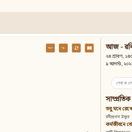
আজ - রব
অ+
অ-
২৪ শ্রাবণ, ১৪৩
৯ আগস্ট, ২০২
Search
for:
সাম্প্রতিক
তবু মনে রেখো
;
রবীন্দ্রনাথ ঠাকুর
কর্মজীবনে বেদান