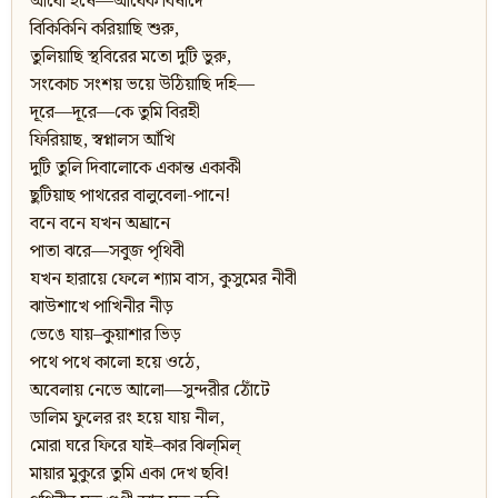
আধো হর্ষে—আধেক বিষাদে
বিকিকিনি করিয়াছি শুরু,
তুলিয়াছি স্থবিরের মতো দুটি ভুরু,
সংকোচ সংশয় ভয়ে উঠিয়াছি দহি—
দূরে—দূরে—কে তুমি বিরহী
ফিরিয়াছ, স্বপ্নালস আঁখি
দুটি তুলি দিবালোকে একান্ত একাকী
ছুটিয়াছ পাথরের বালুবেলা-পানে!
বনে বনে যখন অঘ্রানে
পাতা ঝরে—সবুজ পৃথিবী
যখন হারায়ে ফেলে শ্যাম বাস, কুসুমের নীবী
ঝাউশাখে পাখিনীর নীড়
ভেঙে যায়–কুয়াশার ভিড়
পথে পথে কালো হয়ে ওঠে,
অবেলায় নেভে আলো—সুন্দরীর ঠোঁটে
ডালিম ফুলের রং হয়ে যায় নীল,
মোরা ঘরে ফিরে যাই–কার ঝিল্‌মিল্‌
মায়ার মুকুরে তুমি একা দেখ ছবি!