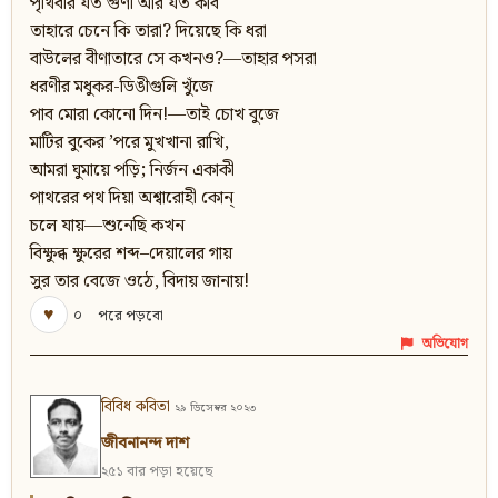
পৃথিবীর যত গুণী আর যত কবি
তাহারে চেনে কি তারা? দিয়েছে কি ধরা
বাউলের বীণাতারে সে কখনও?—তাহার পসরা
ধরণীর মধুকর-ডিঙীগুলি খুঁজে
পাব মোরা কোনো দিন!—তাই চোখ বুজে
মাটির বুকের ’পরে মুখখানা রাখি,
আমরা ঘুমায়ে পড়ি; নির্জন একাকী
পাথরের পথ দিয়া অশ্বারোহী কোন্‌
চলে যায়—শুনেছি কখন
বিক্ষুব্ধ ক্ষুরের শব্দ–দেয়ালের গায়
সুর তার বেজে ওঠে, বিদায় জানায়!
♥
০
পরে পড়বো
অভিযোগ
বিবিধ কবিতা
২৯ ডিসেম্বর ২০২৩
জীবনানন্দ দাশ
২৫১ বার পড়া হয়েছে