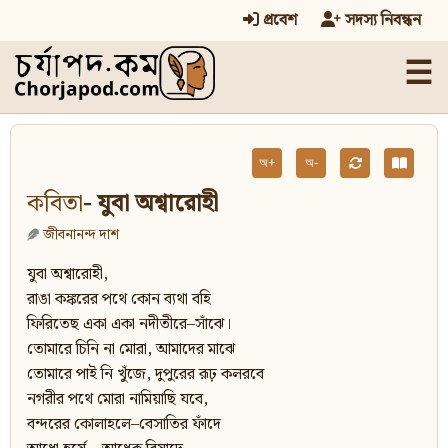
প্রবেশ
সদস্য নিবন্ধন
☰
অ+
অ-
কবিতা
- যুবা অশ্বারোহী
জীবনানন্দ দাশ
যুবা অশ্বারোহী,
রাঙা কঙ্করের পথে কোন ব্যথা বহি
ফিরিতেছ একা একা নদীতীরে–সাঁঝে।
তোমারে চিনি না মোরা, আমাদের মাঝে
তোমারে পাই নি খুঁজে, দুপুরের রূঢ় কলরবে
নগরীর পথে মোরা নামিয়াছি যবে,
বন্দরের কোলাহলে–বেসাতির ফাঁদে