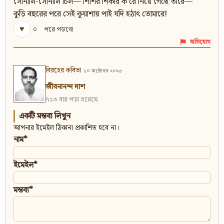
সোনালি-সোনালি চিল— শিশির শিকার ক’রে নিয়ে গেছে তারে—
কুড়ি বছরের পরে সেই কুয়াশায় পাই যদি হঠাৎ তোমারে!
♥
০
পরে পড়বো
অভিযোগ
বিরহের কবিতা
১০ অক্টোবর ২০২৩
জীবনানন্দ দাশ
৭১৩ বার পড়া হয়েছে
একটি মন্তব্য লিখুন
আপনার ইমেইল ঠিকানা প্রকাশিত হবে না।
নাম*
ইমেইল*
মন্তব্য*