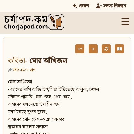
প্রবেশ
সদস্য নিবন্ধন
☰
অ+
অ-
কবিতা
- মোর আঁখিজল
জীবনানন্দ দাশ
মোর আঁখিজল
কাহাদের লাগি আজি উচ্ছ্বসিয়া উঠিতেছে আকুল, চঞ্চল!
জীবনে পায় নি। যারা স্নেহ, প্ৰেম, ক্ষমা,
যাহাদের মঙ্গলেতে উষাহীন অমা
জাগিতেছে দুশ্চর দুস্তর,
যাহাদের মৌন চোখ–অশ্রু সকান্তর
তুচ্ছতম আলোর সন্ধানে