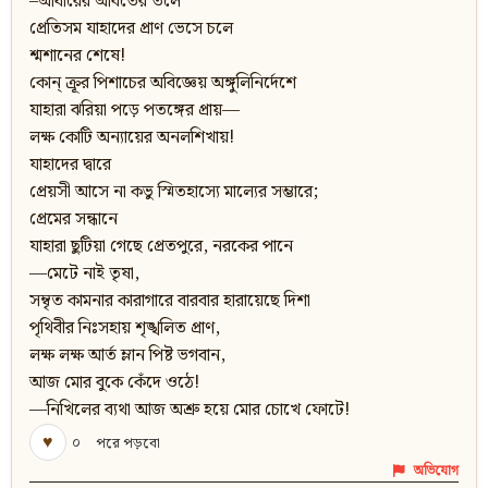
–আঁধারের আবর্তের তলে
প্রেতিসম যাহাদের প্রাণ ভেসে চলে
শ্মশানের শেষে!
কোন্‌ ক্রূর পিশাচের অবিজ্ঞেয় অঙ্গুলিনির্দেশে
যাহারা ঝরিয়া পড়ে পতঙ্গের প্রায়—
লক্ষ কোটি অন্যায়ের অনলশিখায়!
যাহাদের দ্বারে
প্ৰেয়সী আসে না কভু স্মিতহাস্যে মাল্যের সম্ভারে;
প্রেমের সন্ধানে
যাহারা ছুটিয়া গেছে প্ৰেতপুরে, নরকের পানে
—মেটে নাই তৃষা,
সম্বৃত কামনার কারাগারে বারবার হারায়েছে দিশা
পৃথিবীর নিঃসহায় শৃঙ্খলিত প্ৰাণ,
লক্ষ লক্ষ আর্ত ম্লান পিষ্ট ভগবান,
আজ মোর বুকে কেঁদে ওঠে!
—নিখিলের ব্যথা আজ অশ্রু হয়ে মোর চোখে ফোটে!
♥
০
পরে পড়বো
অভিযোগ