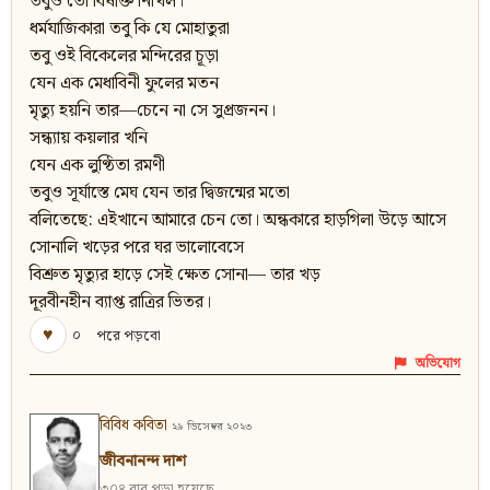
তবুও তো বিষাক্ত নিখিল।
ধর্মযাজিকারা তবু কি যে মোহাতুরা
তবু ওই বিকেলের মন্দিরের চূড়া
যেন এক মেধাবিনী ফুলের মতন
মৃত্যু হয়নি তার—চেনে না সে সুপ্রজনন।
সন্ধ্যায় কয়লার খনি
যেন এক লুণ্ঠিতা রমণী
তবুও সূর্যাস্তে মেঘ যেন তার দ্বিজন্মের মতো
বলিতেছে: এইখানে আমারে চেন তো। অন্ধকারে হাড়গিলা উড়ে আসে
সোনালি খড়ের পরে ঘর ভালোবেসে
বিশ্রুত মৃত্যুর হাড়ে সেই ক্ষেত সোনা— তার খড়
দূরবীনহীন ব্যাপ্ত রাত্রির ভিতর।
♥
০
পরে পড়বো
অভিযোগ
বিবিধ কবিতা
২৯ ডিসেম্বর ২০২৩
জীবনানন্দ দাশ
৩০৪ বার পড়া হয়েছে