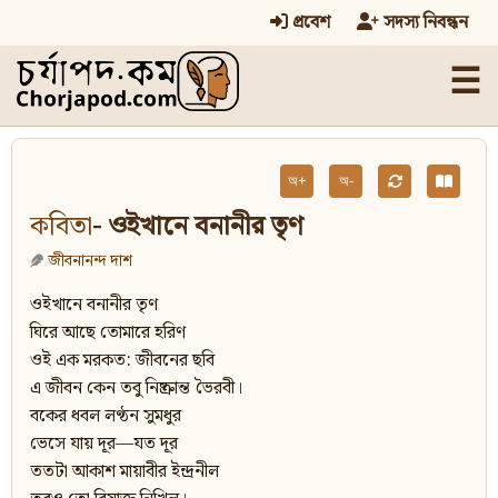
প্রবেশ
সদস্য নিবন্ধন
☰
অ+
অ-
কবিতা
- ওইখানে বনানীর তৃণ
জীবনানন্দ দাশ
ওইখানে বনানীর তৃণ
ঘিরে আছে তোমারে হরিণ
ওই এক মরকত: জীবনের ছবি
এ জীবন কেন তবু নিষ্ক্রান্ত ভৈরবী।
বকের ধবল লণ্ঠন সুমধুর
ভেসে যায় দূর—যত দূর
ততটা আকাশ মায়াবীর ইন্দ্রনীল