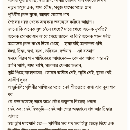
আবার ফুরায় রাত্রি, হতাশ্বাস; আবার তোমার গান করিছে নির্মাণ
নতুন সমুদ্র এক, শাদা রৌদ্র, সবুজ ঘাসের মতো প্রাণ
পৃথিবীর ক্লান্ত বুকে; আবার তোমার গান
শৈলের গহ্বর থেকে অন্ধকার তরঙ্গেরে করিছে আহ্বান।
জানো কি অনেক যুগ চ’লে গেছে? ম’রে গেছে অনেক নৃপতি?
অনেক সোনার ধান ঝ’রে গেছে জানো না কি? অনেক গহন ক্ষতি
আমাদের ক্লান্ত ক’রে দিয়ে গেছে— হারায়েছি আনন্দের গতি;
ইচ্ছা, চিন্তা, স্বপ্ন, ব্যথা, ভবিষ্যৎ, বর্তমান— এই বর্তমান
হৃদয়ে বিরস গান গাহিতেছে আমাদের— বেদনার আমরা সন্তান?
জানি পাখি, শাদা পাখি, মালাবার ফেনার সন্তান,
তুমি পিছে চাহোনাকো, তোমার অতীত নেই, স্মৃতি নেই, বুকে নেই
আকীর্ণ ধূসর
পাণ্ডুলিপি; পৃথিবীর পাখিদের মতো নেই শীতরাতে ব্যথা আর কুয়াশার
ঘর।
যে-রক্ত ঝরেছে তারে স্বপ্নে বেঁধে কল্পনার নিঃসঙ্গ প্রভাত
নেই তব; নেই নিম্নভূমি—নেই আনন্দের অন্তরালে প্রশ্ন আর চিন্তার
আঘাত।
স্বপ্ন তুমি দ্যাখোনি তো— পৃথিবীর সব পথ সব সিন্ধু ছেড়ে দিয়ে একা