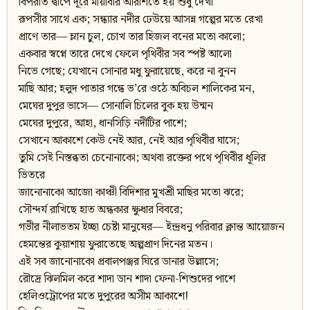
বিপরীত দ্বীপে দূরে মায়াবীর আরশিতে হয় শুধু দেখা
রূপসীর সাথে এক; সন্ধ্যার নদীর ঢেউয়ে আসন্ন গল্পের মতে রেখা
প্রাণে তার— ম্লান চুল, চোখ তার হিজল বনের মতো কালো;
একবার স্বপ্নে তারে দেখে ফেলে পৃথিবীর সব স্পষ্ট আলো
নিভে গেছে; যেখানে সোনার মধু ফুরায়েছে, করে না বুনন
মাছি আর; হলুদ পাতার গন্ধে ভ’রে ওঠে অবিচল শালিকের মন,
মেঘের দুপুর ভাসে— সোনালি চিলের বুক হয় উন্মন
মেঘের দুপুরে, আহা, ধানসিড়ি নদীটির পাশে;
সেখানে আকাশে কেউ নেই আর, নেই আর পৃথিবীর ঘাসে;
তুমি সেই নিস্তব্ধতা চেনোনাকো; অথবা রক্তের পথে পৃথিবীর ধূলির
ভিতরে
জানোনাকো আজো কাঞ্চী বিদিশার মুখশ্রী মাছির মতো ঝরে;
সৌন্দর্য রাখিছে হাত অন্ধকার ক্ষুধার বিবরে;
গভীর নীলাভতম ইচ্ছা চেষ্টা মানুষের— ইন্দ্রধনু পরিবার ক্লান্ত আয়োজন
হেমন্তের কুয়াশায় ফুরাতেছে অল্পপ্রাণ দিনের মতন।
এই সব জানোনাকো প্রবালপঞ্জর ঘিরে ডানার উল্লাসে;
রৌদ্রে ঝিলমিল করে শাদা ডান শাদা ফেনা-শিশুদের পাশে
হেলিওট্রোপের মতে দুপুরের অসীম আকাশে!