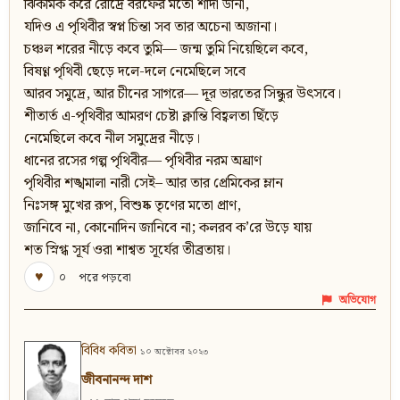
ঝিকমিক করে রৌদ্রে বরফের মতো শাদা ডানা,
যদিও এ পৃথিবীর স্বপ্ন চিন্তা সব তার অচেনা অজানা।
চঞ্চল শরের নীড়ে কবে তুমি— জন্ম তুমি নিয়েছিলে কবে,
বিষণ্ণ পৃথিবী ছেড়ে দলে-দলে নেমেছিলে সবে
আরব সমুদ্রে, আর চীনের সাগরে— দূর ভারতের সিন্ধুর উৎসবে।
শীতার্ত এ-পৃথিবীর আমরণ চেষ্টা ক্লান্তি বিহ্বলতা ছিঁড়ে
নেমেছিলে কবে নীল সমুদ্রের নীড়ে।
ধানের রসের গল্প পৃথিবীর— পৃথিবীর নরম অঘ্রাণ
পৃথিবীর শঙ্খমালা নারী সেই– আর তার প্রেমিকের ম্লান
নিঃসঙ্গ মুখের রূপ, বিশুষ্ক তৃণের মতো প্রাণ,
জানিবে না, কোনোদিন জানিবে না; কলরব ক’রে উড়ে যায়
শত স্নিগ্ধ সূর্য ওরা শাশ্বত সূর্যের তীব্রতায়।
♥
০
পরে পড়বো
অভিযোগ
বিবিধ কবিতা
১০ অক্টোবর ২০২৩
জীবনানন্দ দাশ