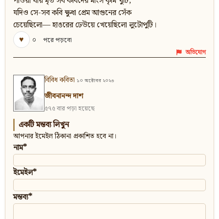
পাওয়া যায় মৃত সব কবিদের মাংস কৃমি খুঁটি;
যদিও সে-সব কবি ক্ষুধা প্রেম আগুনের সেঁক
চেয়েছিলো— হাঙরের ঢেউয়ে খেয়েছিলো লুটোপুটি।
♥
০
পরে পড়বো
অভিযোগ
বিবিধ কবিতা
১০ অক্টোবর ২০২৩
জীবনানন্দ দাশ
৫৭৫ বার পড়া হয়েছে
একটি মন্তব্য লিখুন
আপনার ইমেইল ঠিকানা প্রকাশিত হবে না।
নাম*
ইমেইল*
মন্তব্য*