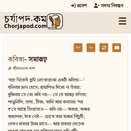
প্রবেশ
সদস্য নিবন্ধন
☰
অ+
অ-
কবিতা
- সমারূঢ়
জীবনানন্দ দাশ
‘বরং নিজেই তুমি লেখোনাকো একটি কবিতা—’
বলিলাম ম্লান হেসে; ছায়াপিণ্ড দিলো না উত্তর;
বুঝিলাম সে তো কবি নয়— সে যে আরূঢ় ভণিতা:
পাণ্ডুলিপি, ভাষ্য, টীকা, কালি আর কলমের ’পর
ব’সে আছে সিংহাসনে— কবি নয়— অজর, অক্ষর
অধ্যাপক; দাঁত নেই— চোখে তার অক্ষম পিঁচুটি;
বেতন হাজার টাকা মাসে— আর হাজার দেড়েক