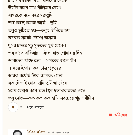
ঢাউস জাহাজ আসে মালয়ের থেকে
উটের মহান মাথা নীলিমায় রেখে
সাগরকে মনে করে মরুভূমি
তার কাছে কঙ্কাল আমি—তুমি
তবুও ছুটিতে হয়—তবুও টানিতে হয়
অনেক সময়ই ডেঁপো অসময়
ধূসর চাদরে মূঢ় মৃতদের মুখ ঢেকে।
তবু ব’সে থাকিবার—ফাঁপা হাড় পোহাবার দিন
আমাদের আছে ঢের—সাগরের জলে মীন
না হয়ে ইজারা করা ঢালু পুকুরের
আমরা রয়েছি ট্যারা জাগরূক ঢের
যত দৌড়াই মোরা দামি পুলিন্দা ঘেঁষে
সময় ঘেরাও করে তত স্থির দস্তানার মতো এসে
তবু দৌড়—কক কক কক হাসি সবচেয়ে গূঢ় সমীচীন।
♥
০
পরে পড়বো
অভিযোগ
বিবিধ কবিতা
২৯ ডিসেম্বর ২০২৩