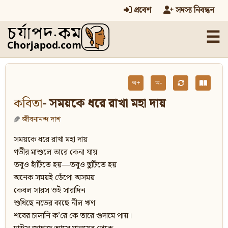
প্রবেশ
সদস্য নিবন্ধন
☰
অ+
অ-
কবিতা
- সময়কে ধরে রাখা মহা দায়
জীবনানন্দ দাশ
সময়কে ধরে রাখা মহা দায়
গভীর মাশুলে তারে কেনা যায়
তবুও হাঁটিতে হয়—তবুও ছুটিতে হয়
অনেক সময়ই ডেঁপো অসময়
কেবল সারস ওই সারাদিন
শুধিছে নভের কাছে নীল ঋণ
শবের চালানি ক’রে কে তারে গুদামে পায়।