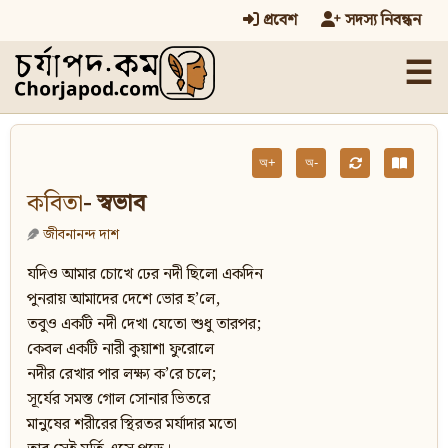
প্রবেশ
সদস্য নিবন্ধন
☰
অ+
অ-
কবিতা
- স্বভাব
জীবনানন্দ দাশ
যদিও আমার চোখে ঢের নদী ছিলো একদিন
পুনরায় আমাদের দেশে ভোর হ’লে,
তবুও একটি নদী দেখা যেতো শুধু তারপর;
কেবল একটি নারী কুয়াশা ফুরোলে
নদীর রেখার পার লক্ষ্য ক’রে চলে;
সূর্যের সমস্ত গোল সোনার ভিতরে
মানুষের শরীরের স্থিরতর মর্যাদার মতো