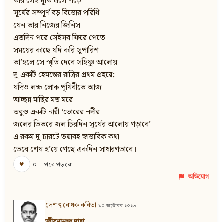
তার সেই মূর্তি এসে পড়ে।
সূর্যের সম্পূর্ণ বড় বিভোর পরিধি
যেন তার নিজের জিনিস।
এতদিন পরে সেইসব ফিরে পেতে
সময়ের কাছে যদি করি সুপারিশ
তা’হলে সে স্মৃতি দেবে সহিষ্ণু আলোয়
দু-একটি হেমন্তের রাত্রির প্রথম প্রহরে;
যদিও লক্ষ লোক পৃথিবীতে আজ
আচ্ছন্ন মাছির মত মরে –
তবুও একটি নারী ‘ভোরের নদীর
জলের ভিতরে জল চিরদিন সূর্যের আলোয় গড়াবে’
এ রকম দু-চারটে ভয়াবহ স্বাভাবিক কথা
ভেবে শেষ হ’য়ে গেছে একদিন সাধারণভাবে।
♥
০
পরে পড়বো
অভিযোগ
দেশাত্মবোধক কবিতা
১০ অক্টোবর ২০২৩
জীবনানন্দ দাশ