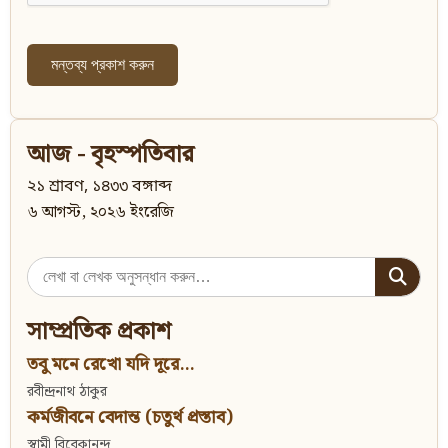
আজ - বৃহস্পতিবার
২১ শ্রাবণ, ১৪৩৩ বঙ্গাব্দ
৬ আগস্ট, ২০২৬ ইংরেজি
Search
for:
সাম্প্রতিক প্রকাশ
তবু মনে রেখো যদি দূরে...
রবীন্দ্রনাথ ঠাকুর
কর্মজীবনে বেদান্ত (চতুর্থ প্রস্তাব)
স্বামী বিবেকানন্দ