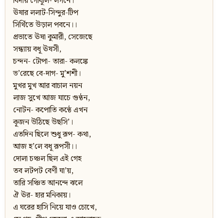
বিদায় গোধূলি- লগনে।
ঊষার ললাট-সিন্দুর-টিপ
সিথিঁতে উড়াল পবনে।।
প্রভাতে ঊষা কুমারী, সেজেছে
সন্ধ্যায় বধূ ঊষসী,
চন্দন- টোপা- তারা- কলঙ্কে
ভ’রেছে বে-দাগ- মু’শশী।
মুখর মুখ আর বাচাল নয়ন
লাজ সুখে আজ যাচে গুন্ঠন,
নোটন- কপোতি কন্ঠে এখন
কূজন উঠিছে উছসি’।
এতদিন ছিলে শুধু রূপ- কথা,
আজ হ’লে বধূ রূপসী।।
দোলা চঞ্চল ছিল এই গেহ
তব লটপট বেণী ঘা’য়,
তারি সঞ্চিত আনন্দে ঝলে
ঐ ঊর- হার মনিকায়।
এ ঘরের হাসি নিয়ে যাও চোখে,