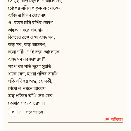
সে গৃহ- দ্বীপ জ্বেলো এ আলোকে,
চোখের সলিল থাকুক এ-লোকে-
আজি এ মিলন মোহানায়
ও- ঘরের হাসি বাশিঁর বেহাগ
কাঁদুক এ ঘরে সাহানায়।।
বিবাহের রঙ্গে রাঙ্গা আজ সব,
রাঙ্গা মন, রাঙ্গা আভরণ,
বলো নারী- “এই রক্ত- আলোকে
আজ মম নব জাগরণ!”
পাপে নয় পতি পুণ্যে সুমতি
থাকে যেন, হ’য়ো পতির সারথি।
পতি যদি হয় অন্ধ, হে সতী,
বেঁধো না নয়নে আবরণ
অন্ধ পতিরে আঁখি দেয় যেন
তোমার সত্য আচরণ।।
♥
০
পরে পড়বো
অভিযোগ