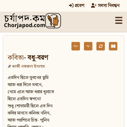
প্রবেশ
সদস্য নিবন্ধন
☰
অ+
অ-
কবিতা
- বধূ-বরণ
কাজী নজরুল ইসলাম
এতদিন ছিলে ভূবনের তুমি
আজ ধরা দিলে ভবনে,
নেমে এলে আজ ধরার ধূলাতে
ছিলে এতদিন স্বপনে!
শুধু শোভাময়ী ছিলে এত দিন
কবির মানসে কলিকা নলিন,
আজ পরশিলে চিত্ত- পুলিন