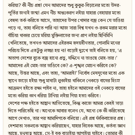
করিয়া? কী নীচ প্রশ্ন! যেন আমাদের শুধু কুকুর-বিড়ালের মতো উদর-
পূর্তির জন্যই জন্ম! এমন নীচ অন্তঃকরণ লইয়া যাহারা বেহায়ার মতো
বেহুদা তর্ক করিতে আসে, তাহাদের উপর খোদার বজ্র কেন যে ভাঙিয়া
পড়ে না, তাহা বলিতে পারি না! আজ সারা বিশ্ব যখন ও-রকম মরার মতো
বাঁচিয়া থাকার চেয়ে মরিয়া মুক্তিলাভের জন্য প্রাণ লইয়া ছিনিমিনি
খেলিতেছে, তখনও আমাদের এইরকম হৃদয়হীনতার, গোলামি মনের
পরিচয় দিতে এতটুকু লজ্জা হয় না! বড়োই দুঃখে তাই বলিতে হয়, ‘এ
অভাগা দেশের বুকে বজ্র হানো প্রভু, যদ্দিনে না ভাঙছে মোহ-ভার।’
আমাদের এই মোহ-ভার ভাঙিবে কে? এ-শৃঙ্খল মোচন করিবে কে?
আছে, উত্তর আছে, এবং তাহা, ‘আমরাই!’ নির্বোধ মেষযূথের মতো এক
স্থানে জড়ো হইয়া শুধু মাথাটা লুকাইয়া থাকিলে নেকড়ে বাঘের হিংস্র
আক্রমণ হইতে রক্ষা পাইব না, তাহা হইলে আমাদের ওই নেকড়ে বাঘের
মতো করিয়া কান ধরিয়া টানিয়া লইয়া গিয়া হত্যা করিবে।
দেশের পক্ষ হইতে আহ্বান আসিতেছে, কিন্তু কাজে আমরা কেহই সাড়া
দিতে পারিতেছি না। অনেকে আবার বলেন যে, অন্যে কে কী করিতেছে
আগে দেখাও, তার পর আমাদিগকে বলিয়ো। এই প্রশ্ন ফাঁকিবাজের প্রশ্ন।
দেশমাতা সকলকে আহ্বান করিয়াছেন, যাহার বিবেক আছে, কর্তব্য জ্ঞান
আছে, মনুষ্যত্ব আছে, সে-ই বুক বাড়াইয়া আগাইয়া যাইবে। তোমার কী