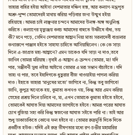
তাহারা বাহির হইয়া আইস! দেশমাতার দক্ষিণ হস্ত, আর কল্যাণ-মন্ত্রপূত
অশ্রু-পুষ্প তোমাদেরই মাথায় ঝরিয়া পড়িবার জন্য উন্মুখ হইয়া
রহিয়াছে। আমরা চাই লাঞ্ছনার চন্দনে আমাদের উলঙ্গ-অঙ্গ অনুলিপ্ত
করিতে। কল্যাণের মৃত্যুঞ্জয় কবচ আমাদের বাহুতে উষ্ণীষে বাঁধা, ভয়
কী? মনে পড়ে, সেদিন দেশমাতার আহ্বান নিয়া মাতা সরলাদেবী বাঙালার
কন্যারূপে পাঞ্জাব হইতে সাহায্য চাহিতে আসিয়াছিলেন। কে কে সাড়া
দিলে এ-জাগ্রত মহা-আহ্বানে? এমন ডাকেও যদি সাড়া না দাও,তবে
জানিব তোমরা মরিয়াছ। বৃথাই এ-আহ্বান এ-ক্রন্দন তোমার, মা! যদি
পার, সঞ্জীবনী সুধা লইয়া আইসো তোমার এ মরা সন্তান বাঁচাইতে। যদি
তাহা না পার, তবে ইহাদিগকে ধুতুরার বীজ খাওয়াইয়া পাগলা করিয়া
দাও। ইহাতে তাহারা ‘মানুষের মতো’ জাগিবে না, কিন্তু তবু জাগিবে!
জানি, কুপুত্র অনেকে হয়, কুমাতা কখনও নয়, কিন্তু আর এমন করিয়া
স্নেহের প্রশ্রয় দিলে চলিবে না, মা, এখন তোমাকে কুমাতা হইতে হইবে,
তোমাকেই আঘাত দিয়া আমাদের জাগাইতে হইবে। আমরা পরের আঘাত
চোখ বুজিয়া সহ্য করি কিন্তু স্বজনের আঘাত সইতে পারি না। তাই আর
শুধু ডাকাডাকিতে কোনো ফল হইবে না। তোমার রুদ্রমূর্তি দিকে দিকে
প্রকটিত হউক। যদিই এই রুদ্র ভীষণতার মধ্যে রণ-চণ্ডীর মহামারির