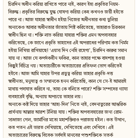
চিরদিন অধীন করিয়া রাখিতে পারে নাই, কারণ ইহা প্রকৃতির নিয়ম-
বিরুদ্ধ। প্রকৃতির বিরুদ্ধে যুদ্ধ ঘোষণা করিয়া কেহ কখনও জয়ী হইতে
পারে না। আজ যাহারা স্বাধীন হইয়া নিজের অধীনতার কথা ভুলিয়া
অন্যকেও আবার অধীনতার জাঁতায় পিষ্ট করিতেছে, তাহারাও চিরকাল
স্বাধীন ছিল না। শক্তি লাভ করিয়া যাহারা শক্তির এমন অপব্যবহার
করিতেছে, কে জানে প্রকৃতি তাহাদের এই অপরাধের পরিণাম কত নির্মম
হইয়া লিখিয়া রাখিয়াছে! ‘এয়সা দিন নেহি রহেগা’, চিরদিন কারুর সমান
যায় না। আজ যে কপর্দকহীন ফকির, কাল তাহার পক্ষে বাদশাহ্ হওয়া
কিছুই বিচিত্র নয়। অত্যাচারীকে অত্যাচারের প্রতিফল ভোগ করিতেই
হইবে। আজ আমি যাহার উপর প্রভুত্ব করিয়া তাহার প্রকৃতি-দত্ত
স্বাধীনতা, মনুষ্যত্ব ও সম্মানকে হনন করিতেছি, কাল যে সে-ই আমারই
মাথায় পদাঘাত করিবে না, তাহা কে বলিতে পারে? শক্তি সম্পদের ন্যায্য
ব্যবহারেই বৃদ্ধি, অন্যায় অপচয়ে তাহার লয়।
অন্যকে কষ্ট দিয়ে তাহার ‘আহা-দিল’ নিতে নাই, বেদনাতুরের আন্তরিক
প্রার্থনায় আল্লার আরশ টলিয়া যায়। শক্তির অপব্যবহারের জন্য রোম-
সাম্রাজ্য গেল, জার্মানির মতো মহাশক্তিরও পরাজয় হইল। কত উত্থান,
কত পতন এই ভারত দেখিয়াছে, দেখিতেছে এবং দেখিবে। এই
অত্যাচারের বিরুদ্ধে বিবেক সর্বদাই মানবের পশুশক্তিকে সতর্ক