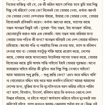
নিজের ব্যক্তিত্ব নাই যে, কে কী করিল আগে দেখিয়া তবে তুমি তার পিছু
পিছু পোঁ ধরিবে? নেতা কে? বিবেকই তো তোমার নেতা, কর্তব্য-জ্ঞানই
তো তোমার নেতা! দেশনায়ক যাঁহারা, তাঁহারা তো তোমার নেতা, তোমার
বিবেকেরই প্রতিধ্বনি করেন। কর্তব্য-জ্ঞানের কাছে, ত্যাগের কাছে
সম্ভব-অসম্ভব কিছুই নাই। সুতরাং ‘উহা সম্ভব, ইহা অসম্ভব’ বলিয়া,
ছেলেমানুষি করাও আর এক বোকামি। যাহা সম্ভব তাহা করিবার জন্য
তোমার ডাক পড়িত কী জন্য? অসম্ভব বলিয়াই তো দেশ তোমার বলিদান
চাহিয়াছে। স্বার্থের গণ্ডি না পারাইয়া ভিক্ষা দেওয়া যায়, ত্যাগ বা বলিদান
দেওয়া যায় না। তোমার যতটুকু শক্তি আছে প্রয়োগ করো, দেশের
কাছে, খোদার কাছে অসংকোচে দাঁড়াইবার পাথেয় সঞ্চয় করো, তোমার
বিবেকের কাছে তুমি অগাধ শান্তি পাইবে! ইহাই তোমার পুরস্কার। অন্যে
জাহান্নামে যাইবে বলিয়া কী তুমিও তার পিছু-পিছু সেখানে যাইবে?
আজ আমাদের শুধু ক্লান্তি, – শুধু শ্রান্তি কেন? ‘এমন করে কদ্দিন খাবি’
না গোলেমালে যদ্দিন যায় করে আর কতদিন চলিবে? আমরা আমাদের
দেশের জন্য, মুক্তির জন্য কি দুঃখদৈন্যকে বরণ করিয়া লইতে পারিব
না? ত্যাগ, বিসর্জন, উৎসর্গ, বলিদান ছাড়া কি কখনও কোনো দেশ
উদ্ধার হইয়াছে, না হইতে পারে? স্বার্থত্যাগ করিতে হইলে দুঃখকষ্ট সহ্য
করিতেই হইবে, ত্যাগ কখনও আরাম-কেদারায় শুইয়া হয় না। কিন্তু ওই