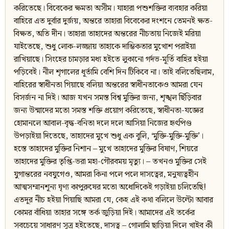
করিতেছে। বিবেকের ক্ষমতা অসীম। যাহারা পশুশক্তির ব্যবহার করিয়া
বাহিরে এত দুর্বার দুর্জয়, অন্তরে তাহারা বিবেকের দংশনে তেমনই ক্ষত-
বিক্ষত, অতি দীন। তাহারা তাহাদের অন্তরের নীচতায় নিজেই মরিয়া
যাইতেছে, শুধু লোক-লজ্জায় তাহাকে দাম্ভিকতার মুখোশ পরাইয়া
রাখিয়াছে। সিংহের চামড়ার মধ্য হইতে লুকানো গর্দভ-মূর্তি বাহির হইয়া
পড়িবেই। নীল শৃগালের ধূর্তামি বেশি দিন টিকিবে না। তাই বলিতেছিলাম,
বাহিরের স্বাধীনতা গিয়াছে বলিয়া অন্তরের স্বাধীনতাকেও আমরা যেন
বিসর্জন না দিই। আজ যখন সমস্ত বিশ্ব মুক্তির জন্য, শৃঙ্খল ছিঁড়িবার
জন্য উন্মাদের মতো সমস্ত শক্তি প্রয়োগ করিতেছে, স্বাধীনতা-যজ্ঞের
হোমানলে আবাল-বৃদ্ধ-বনিতা দলে দলে আসিয়া নিজের হৃৎপিণ্ড
উপড়াইয়া দিতেছে, তাহাদের মুখে শুধু এক বুলি, ‘মুক্তি-মুক্তি-মুক্তি’।
হস্তে তাহাদের মুক্তির নিশান – মুখে তাহাদের মুক্তির বিষাণ, শিয়রে
তাহাদের মুক্তির তৃপ্তি-ভরা মহা-গৌরবময় মৃত্যু। – তখনও মুক্তির সেই
যুগান্তরের নবযুগেও, আমরা কিনা পলে পলে দাসত্বের, মনুষ্যত্বহীন
আত্মসম্মানশূন্য ঘৃণ্য কাপুরুষের মতো অধোদিকেই গড়াইয়া চলিতেছি!
এতদূর নীচ হইয়া গিয়াছি আমরা যে, কেহ এই কথা বলিলে উল্টো আবার
কোমর বাঁধিয়া তাহার সঙ্গে তর্ক জুড়িয়া দিই। আমাদের এই তর্কের
সবচেয়ে সাধারণ সূত্র হইতেছে, দাসত্ব – গোলামি ছাড়িয়া দিলে খাইব কী