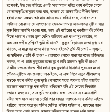
দুঃখকষ্ট, ইহা তো বাহিরে; একটা সত্য মহান পবিত্র কার্য করিতে গেলে
যে আত্মতৃপ্তি অনুভব করা যায়, অন্তরে যে-ভাস্বর স্নিগ্ধ দীপ্তির উদয়
হইয়া সকল দেহমন আলোয় আলোকময় করিয়া দেয়, সারা দেশের
ভাইদের বোনদের যে প্রশংসাভরা স্নেহকল্যাণময় অশ্রুকাতর দৃষ্টি ও সারা
মুক্ত বিশ্বে সাবাসি পাওয়া যায়, তাহা এই বাহিরের দুঃখকষ্টকে কী ঢাকিয়া
দিতে পারে না? কার মূল্য বেশি? বাহিরের এই নগণ্য দুঃখকষ্টের, না
অন্তরের স্বর্গীয় তৃপ্তির? তুমি কী চাও? – কুকুর-বিড়ালের মতো ঘৃণ্য-মরা
মরিতে, না মানুষের মতো মরিয়া অমর হইতে? তুমি কী চাও? – শৃঙ্খল,
না স্বাধীনতা? তুমি কী চাও? – তোমাকে লোকে মানুষের মতো ভক্তিশ্রদ্ধা
করুক, না পা-চাটা কুকুরের মতো মুখে লাথি মারুক? তুমি কী চাও? –
উষ্ণীষ-মস্তকে উন্নত-শীর্ষ হইয়া বুক ফুলাইয়া দাঁড়াইয়া পুরুষের মতো
গৌরব-দৃষ্টিতে অসংকোচে তাকাইতে, না নাঙ্গা শিরে প্রভুর শ্রীপাদপদ্ম
মস্তকে ধারণ করিয়া কুব্জপৃষ্ঠে গোলামের মতো অবনত হইয়া হুজুরির
মতলবে শরমে চক্ষু নত করিয়া থাকিতে? যদি এই শেষের দিকটাই
তোমার লক্ষ্য হয়, তবে তুমি জাহান্নামে যাও! তোমার সারমেয়গোষ্ঠী
লইয়া খাও দাও আর পা চাটো! আর যাহারা ত্যাগকে বরণ করিয়া লইতে
পারিবে, যাহার ঘরে মুখ মলিন দেখিয়া গলিয়া যাইবে না, যাহাদের জান
দিবার মতো গোর্দা আছে, আঘাত সহিবার মতো বুকের পাটা আছে,