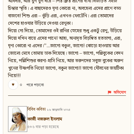
আবদার, আর যুগ যুগ ধরে – পিষ্ট ক্লিষ্ট প্রাণের ব্যথা বিজড়িত সহজ
চিন্তার স্মৃতি। এ বাছাদেরও ঘৃণা কোরো না, অবহেলা এদের প্রাণে বড্ড
বাজবে! শিশু এরা – কুঁড়ি এরা, এখনও ফোটেনি। এরা তোমাদের
দেশের হাওযার উড়িয়ে দেওয়া রেণুকা।
দিয়ো গো দিয়ো, তোমাদের ওই রানির স্নেহের শুধু একটু রেণু, উড়িয়ে
দিয়ো দখিন বায়ে এদের পানে! আহা, অনাদৃত বিড়ম্বিত হতভাগা, এরা,
ঘৃণা কোরো না এদের।’’…জাগো বকুল, জাগো! ঝোড়ো হাওয়ায় আর
জোলো মেঘে তোমায় ডাক দিয়েছে। জাগো – জাগো, পল্লিবুকের বেদন
নিয়ে, পল্লিশিশুর ঝরণা-হাসি নিয়ে, আর তরুণদের সবুজ বুকের অরুণ
খুনের উষ্ণগতি নিয়ে! জাগো, বকুল জাগো!! জাগো যৌবনের জয়টিকা
নিয়ে!!!
♥
০
পরে পড়বো
অভিযোগ
বিবিধ কবিতা
১৬ জানুয়ারি ২০২৪
কাজী নজরুল ইসলাম
৫৩৬ বার পড়া হয়েছে