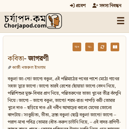
প্রবেশ
সদস্য নিবন্ধন
☰
অ+
অ-
কবিতা
- জাগরণী
কাজী নজরুল ইসলাম
বকুল! জা-গো! জাগো বকুল, এই পল্লিমাঠের পথের পাশে মেঠো গানের
সহজ সুরে জাগো। জাগো তারই রেশের ছোঁয়ায়! জাগো বেদন নিয়ে,
পল্লিশিশুর মুক্ত-বিথার প্রাণ নিয়ে, পল্লিতরুণের তাজা খুনের তীব্র কাঁপুনি
নিয়ে। জাগো – জাগো বকুল, জাগো! শরম-রাঙা পাপড়ি কটি তোমার
খুলে দাও – ছড়িয়ে দাও এই নবীন আষাঢ়ের কালো মেঘের জোলো
ঝাপটায়। সংকুচিতা, ভীতা, ত্রস্তা বকুল! ছোট্ট বকুল! জাগো! জাগো –
পরাগ-মাখা পবিত্র তোমার ধৌত-করুণ চাউনি নিয়ে, – এই বাদর-রাগিণী-