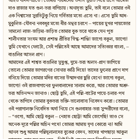
আহত বাদল-প্রাতে। তোমার পরিমলের উদাস সুরভি নিয়ে এসে আমেজ
দাও রাজার যত গুল-ভরা বাগিচায়। অনাদৃতা তুমি, তাই বলে তোমার ওই
এক নিশ্বাসের সুরভিটুকু নিয়ে গর্বিতার মতো এসো না। এসো তুমি আধ-
মুকুলিত-যৌবনা নববধূর মতো ধীর-মন্থর চরণে – পায়ের মুখর পায়জোর
সামলে! লাজ-জড়িমা-জড়িত তোমার বুক ভরে থাকে যেন পূত
শালীনতার সংযম আর প্রশান্ত প্রীতির স্নিগ্ধ-শান্তি! জাগো বকুল, জাগো!
তুমি যেখানে ফোটো, সেই পল্লিতেই আছে আমাদের সত্যিকার বাংলা, –
বাঙালির আসল প্রাণ।
আমাদের এই শাশ্বত বাঙালির সুষুপ্ত, ঘুমে-ভরা অলস-প্রাণ জাগিয়ে
তোলো তোমার জাগরণের সোনার কাঠি দিয়ে! তাদের ফুলের প্রাণে দাগ
বসিয়ে দিয়ো তোমার মদির বাসের উন্মাদনার ছুরি হেনে! জাগো বকুল,
জাগো! ওই রাজবাগানের ফুলবালাদের সালাম করো, আর তোমার অশ্রু-
ভরা অভিনন্দন জানাও। ছোট্ট তুমি, এই পল্লি-বাটের পায়ে-চলার-পথ
থেকে তাগিদে তোমার বুকভরা ভক্তি-ভালোবাসা নিবেদন করো। তোমার
ওই পরাগালক্ত নিবেদিত অর্ঘ্য নিয়ে সে গুলবাহার-ভরা সুন্দরীদের বলো,
– “ওগো, আমি ছোট্ট বকুল – নেহাত ছোট্ট! আমি জেগেছি! তাও সে
অনেক দূরে পল্লির অচিন পথে! তোমরা আমায় ঘৃণা কোরো না! আমি
আনব শুধু আমার পল্লিদুলালদের বুকের বেদন, তাদের খাপছাড়া আকুল