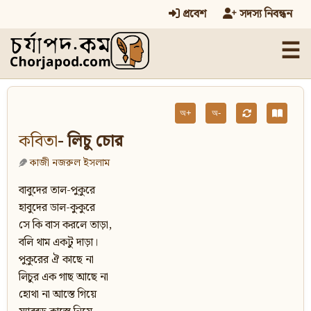
প্রবেশ
সদস্য নিবন্ধন
☰
অ+
অ-
কবিতা
- লিচু চোর
কাজী নজরুল ইসলাম
বাবুদের তাল-পুকুরে
হাবুদের ডাল-কুকুরে
সে কি বাস করলে তাড়া,
বলি থাম একটু দাড়া।
পুকুরের ঐ কাছে না
লিচুর এক গাছ আছে না
হোথা না আস্তে গিয়ে