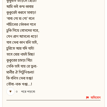
কুকুরও জাড়লে ছোটা!
আমি কই কম্ম কাবার
কুকুরেই করবে সাবাড়!
‘বাবা গো মা গো’ বলে
পাঁচিলের ফোঁকল গলে
ঢুকি গিয়ে বোসদের ঘরে,
যেন প্রাণ আসলো ধড়ে!
যাব ফের কান মলি ভাই,
চুরিতে আর যদি যাই!
তবে মোর নামই মিছা!
কুকুরের চামড়া খিঁচা
সেকি ভাই যায় রে ভুলা-
মালীর ঐ পিটুনিগুলা!
কি বলিস ফের হপ্তা!
তৌবা-নাক খপ্তা…!
♥
০
পরে পড়বো
অভিযোগ