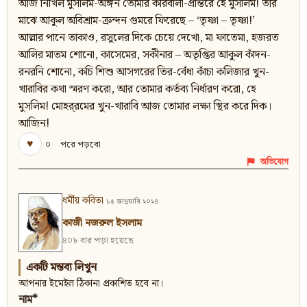
আজ নিখিল মুসলিম-অঙ্গন তোমার কারবালা-প্রান্তরে হে মুসলিম! তার
মাঝে আকুল অবিশ্রাম-ক্রন্দন গুমরে ফিরেছে – ‘তৃষ্ণা – তৃষ্ণা!’
আল্লার পানে তাকাও, রসুলের দিকে চেয়ে দেখো, মা ফাতেমা, হজরত
আলির মাতম শোনো, কাসেমের, সকীনার – অতৃপ্তির আকুল কাঁদন-
রনরনি শোনো, কচি শিশু আসগরের তির-বেঁধা কাঁচা কলিজার খুন-
খারাবির কথা স্মরণ করো, আর তোমার কর্তব্য নির্ধারণ করো, হে
মুসলিম! মোহর্‌রমের খুন-খারাবি আজ তোমার লক্ষ্য স্থির করে দিক।
আজিন!
♥
০
পরে পড়বো
অভিযোগ
ধর্মীয় কবিতা
১৫ জানুয়ারি ২০২৪
কাজী নজরুল ইসলাম
৪০৮ বার পড়া হয়েছে
একটি মন্তব্য লিখুন
আপনার ইমেইল ঠিকানা প্রকাশিত হবে না।
নাম*