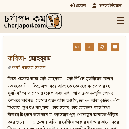
প্রবেশ
সদস্য নিবন্ধন
☰
অ+
অ-
কবিতা
- মোহর্‌রম
কাজী নজরুল ইসলাম
ফিরে এসেছে আজ সেই মোহর্‌রম – সেই নিখিল-মুসলিমের ক্রন্দন-
উৎসবের দিন। কিন্তু সত্য করে আজ কে কেঁদেছে বলতে পার হে
মুসলিম? আজ তোমার চোখে অশ্রু নাই। আজ ক্রন্দন-স্মৃতি তোমার
উৎসবে পরিণত! তোমার অশ্রু আজ ভণ্ডামি, ক্রন্দন আজ কৃত্রিম কর্কশ
চিৎকার। চুপ রও কাপুরুষ। ‘হায় হাসান, হায় হোসেন!’ বলে মিথ্যা
বীভৎস চিৎকার করে আর মা ফাতেমার পুত্র-শোকাতুর আত্মাকে পীড়িত
করে তুলো না। এ ক্রন্দন-অভিনয় দেখিয়ে আল্লার মুখ আর কালো করে