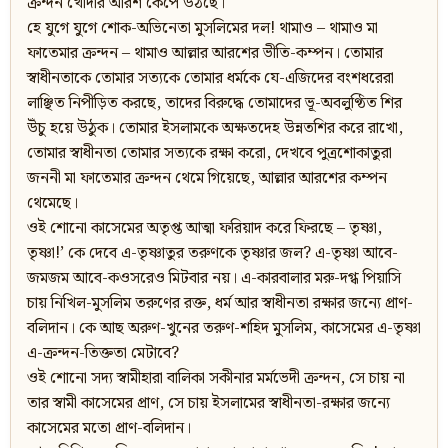
ক্রন্দন খোদার আরশ কেঁপে উঠছে।
হে যুগে যুগে শোক-অভিনেতা মুসলিমের দল! থামাও – থামাও মা
ফাতেমার ক্রন্দন – থামাও আল্লার আরশের ভীতি-কম্পন। তোমার
স্বাধীনতাকে তোমার সত্যকে তোমার ধর্মকে যে-এজিদের বংশধরেরা
লাঞ্ছিত নিপীড়িত করছে, তাদের বিরুদ্ধে তোমাদের ভূ-অবলুণ্ঠিত শির
উঁচু হয়ে উঠুক। তোমার ইসলামকে অক্ষতদেহ উন্নতশির করে রাখো,
তোমার স্বাধীনতা তোমার সত্যকে রক্ষা করো, দেখবে পুত্রশোকাতুরা
জননী মা ফাতেমার ক্রন্দন থেমে গিয়েছে, আল্লার আরশের কম্পন
থেমেছে।
ওই শোনো কাসেমের অতৃপ্ত আত্মা ফরিয়াদ করে ফিরছে – তৃষ্ণা,
তৃষ্ণা!’ কে দেবে এ-তৃষ্ণাতুর তরুণকে তৃষ্ণার জল? এ-তৃষ্ণা আবে-
জমজম আবে-কওসরেও মিটবার নয়। এ-কারবালার মরু-দগ্ধ পিয়াসি
চায় নিখিল-মুসলিম তরুণের রক্ত, ধর্ম আর স্বাধীনতা রক্ষার জন্যে প্রাণ-
বলিদান। কে আছ অরুণ-খুনের তরুণ-শহিদ মুসলিম, কাসেমের এ-তৃষ্ণা
এ-ক্রন্দন-তিক্ততা মেটাবে?
ওই শোনো সদ্য স্বামীহারা বালিকা সকীনার মর্মভেদী ক্রন্দন, সে চায় না
তার স্বামী কাসেমের প্রাণ, সে চায় ইসলামের স্বাধীনতা-রক্ষার জন্যে
কাসেমের মতো প্রাণ-বলিদান।