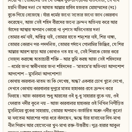
দিয়ো না। তোমাদের ওই যে উদ্দাম বুক-চাপড়ানির বীভৎসতা, সে ব্যর্থ
হয়নি ভীরুর দল! সে আঘাত আল্লার হাবিব হজরত মোহাম্মদের (দঃ)
বুকে গিয়ে বেজেছে। যাঁরা ধর্মের জন্যে সত্যের জন্যে জান কোরবান
করেছেন, আজ সেই শহিদ বীরদের জন্যে ক্রন্দন অভিনয় করে আর
তাঁদের আত্মার অপমান কোরো না নৃশংস অভিনেতার দল!
তোমার ধর্ম নাই, অস্তিত্ব নাই, তোমার হাতে শম্‌শের নাই, শির নাঙ্গা,
তোমার কোরান পর-পদদলিত, তোমার গর্দানে গোলামির জিঞ্জির, যে শির
আল্লার আরশ ছাড়া আর কোথাও নত হয় না, সেই শিরকে জোর করে
সেজ্‌দা করাচ্ছে অত্যাচারী শক্তি – আর তুমি করছ আজ সেই শহিদদের
– ধর্মের জন্য স্বাধীনতার জন্য শহিদদের – ‘মাতমে’র অভিনয়! আপশোশ
আপশোশ – মুসলিম! আপশোশ!!
কোথায় কারবালা-মাতম তা কি দেখেছ, অন্ধ? একবার চোখ খুলে দেখো,
দেখবে কোথায় কারবালার দুপুরে মাতম হাহাকার-রবে ক্রন্দন করে
ফিরছে। আজ কারবালা শুধু আরবের ওই ধু-ধু সাহারার বুকে নয়, ওই
ফোরাত নদীর কূলে নয় – আজ কারবালার হাহাকার ওই নিখিল নিপীড়িত
মুসলিমের বুকের সাহারায়, তোমার অপমান-জর্জরিত অশ্রু-নদীর কূলে!
মা ফাতেমা আরশের পায়া ধরে কাঁদছেন, স্কন্ধে তাঁর হাসানের বিষ-মাখা
নীল পিরান আর হোসেনের খুন-মাখা রক্ত-উত্তরীয়। পুত্র-হারার আকুল