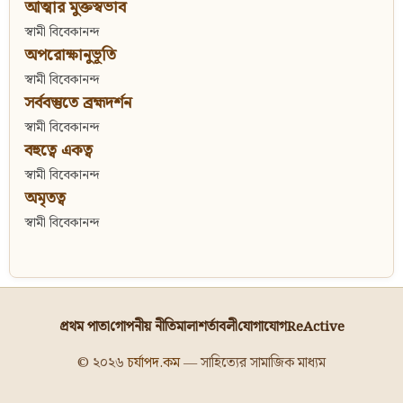
আত্মার মুক্তস্বভাব
স্বামী বিবেকানন্দ
অপরোক্ষানুভূতি
স্বামী বিবেকানন্দ
সর্ববস্তুতে ব্রহ্মদর্শন
স্বামী বিবেকানন্দ
বহুত্বে একত্ব
স্বামী বিবেকানন্দ
অমৃতত্ব
স্বামী বিবেকানন্দ
প্রথম পাতা
গোপনীয় নীতিমালা
শর্তাবলী
যোগাযোগ
ReActive
© ২০২৬
চর্যাপদ.কম
— সাহিত্যের সামাজিক মাধ্যম