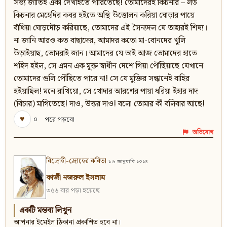
সভ্য জাতিই একা দেখাইতে পারিতেছে! তোমাদেরই কিচনার – লর্ড
কিচনার মেহেদির কবর হইতে অস্থি উত্তোলন করিয়া ঘোড়ার পায়ে
বাঁধিয়া ঘোড়দৌড় করিয়াছে, তোমাদের এই সৈন্যদল যে তাহারই শিষ্য।
না জানি আরও কত বাছাদের, আমাদর কতো মা-বোনদের খুলি
উড়াইয়াছ, তোমরাই জান। আমাদের যে ভাই আজ তোমাদের হাতে
শহিদ হইল, সে এমন এক মুক্ত স্বাধীন দেশে গিয়া পৌঁছিয়াছে যেখানে
তোমাদের গুলি পৌঁছিতে পারে না! সে যে মুক্তির সন্ধানেই বাহির
হইয়াছিল! মনে রাখিয়ো, সে খোদার আরশের পায়া ধরিয়া ইহার দাদ
(বিচার) মাগিতেছে! দাও, উত্তর দাও! বলো তোমার কী বলিবার আছে!
♥
০
পরে পড়বো
অভিযোগ
বিদ্রোহী-দ্রোহের কবিতা
১৬ জানুয়ারি ২০২৪
কাজী নজরুল ইসলাম
৩৫৬ বার পড়া হয়েছে
একটি মন্তব্য লিখুন
আপনার ইমেইল ঠিকানা প্রকাশিত হবে না।