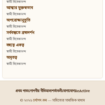
স্বামী বিবেকানন্দ
আত্মার মুক্তস্বভাব
স্বামী বিবেকানন্দ
অপরোক্ষানুভূতি
স্বামী বিবেকানন্দ
সর্ববস্তুতে ব্রহ্মদর্শন
স্বামী বিবেকানন্দ
বহুত্বে একত্ব
স্বামী বিবেকানন্দ
অমৃতত্ব
স্বামী বিবেকানন্দ
প্রথম পাতা
গোপনীয় নীতিমালা
শর্তাবলী
যোগাযোগ
ReActive
© ২০২৬
চর্যাপদ.কম
— সাহিত্যের সামাজিক মাধ্যম