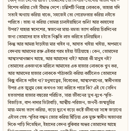
কোন্ সভ্য দেশের রীতি? তোমাদের তো সিপাহি-সৈন্যের অভাব নাই –
বিশেষ করিয়া সেই সীমান্ত দেশে। চল্লিশটি নিরস্ত্র লোককে, তাহারা যদি
সত্যই অন্যায় করিয়া থাকে, সহজেই তো গেরেফতার করিয়া লইতে
পারিতে। তাহা না করিয়া তোমরা চালাইয়াছিলে গুলি! আর কাহাদের
উপর? যাহারা স্বদেশের, স্বজনের মায়া-মমতা ত্যাগ করিয়া চিরদিনের
জন্য তোমাদের হাত হইতে নিষ্কৃতি লাভ করিতে চলিয়াছিল।
কিন্তু আর আমরা দাঁড়াইয়া মার খাইব না, আঘাত খাইয়া খাইয়া, অপমানে
বেদনায় আমাদের রক্ত এইবার গরম হইয়া উঠিয়াছে। কেন, তোমাদের
আত্মসম্মানজ্ঞান আছে, আর আমাদের নাই? আমরা কী মানুষ নই?
তোমাদের একজনকে মারিলে আমাদের এক হাজার লোককে খুন কর,
আর আমাদের হাজার লোককে পাঁঠাকাটা করিয়া কাটিলেও তোমাদের
কিছু বলিতে পাইব না? মনুষ্যত্বের, বিবেকের, আত্মসম্মানের, স্বাধীনতার
উপর এত জুলুম কেহ কখনও সহ্য করিতে পারে কি? এই যে সেদিন
হতভাগারা হাজার বছরের পরিচিত, সারা জীবনের সুখ-দুঃখ-স্মৃতি-
বিজড়িত, বাপ-দাদার ভিটাবাড়ি, আত্মীয়-পরিজন, জননী-জন্মভূমির
মায়া-মমতা ত্যাগ করিয়া, বড়ো দুঃখে বড়ো কষ্টে জীবনের সঙ্গে জড়ানো
এইসব স্নেহ-স্মৃতির বন্ধন জোর করিয়া ছিঁড়িয়া এক মুক্ত স্বাধীন অজানার
দিকে পাড়ি দিতেছিল, ইহাদের বেদনা বুঝিবার অন্তর তোমাদের আছে