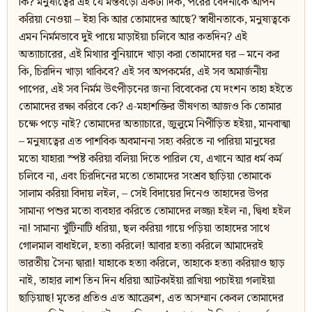
কি? মনুষ্যত্বের এই যে মস্তবড়ো একটা দিক, পরের বেদনাকে আপন
করিয়া নেওয়া – ইহা কি আর তোমাদের আছে? স্বাধীনতাকে, মনুষ্যত্বকে
এমন নির্মমভাবে দুই পায়ে মাড়াইয়া চলিবে আর কতদিন? এই
অত্যাচারের, এই মিথ্যার বুনিয়াদে খাড়া করা তোমাদের ঘর – মনে কর
কি, চিরদিন খাড়া থাকিবে? এই সব অপকর্মের, এই সব অমার্জনীয়
পাপের, এই সব নির্মম উৎপীড়নের জন্য বিবেকের যে দংশন তাহা হইতে
তোমাদের রক্ষা করিবে কে? এ-মহাশক্তির ভীষণতা আজও কি তোমার
চক্ষে পড়ে নাই? তোমাদের অত্যাচারে, জুলুমে নিপীড়িত হইয়া, মানবাত্মা
– মনুষ্যত্বের এত পাশবিক অবমাননা সহ্য করিতে না পারিয়া মানুষের
মতো যাহারা স্পষ্ট করিয়া বলিয়া দিতে পারিল যে, এখানে আর ধর্ম কর্ম
চলিবে না, এবং চিরদিনের মতো তোমাদের সংশ্রব ছাড়িয়া তোমাকে
সালাম করিয়া বিদায় লইল, – সেই বিদায়ের দিনেও তাহাদের উপর
সামান্য পশুর মতো ব্যবহার করিতে তোমাদের লজ্জা হইল না, দ্বিধা হইল
না! সামান্য খুঁটিনাটি ধরিয়া, ছল করিয়া গায়ে পড়িয়া তাহাদের সাথে
গোলমাল বাধাইলে, হত্যা করিলে! আবার হত্যা করিলে আমাদেরই
ভারতীয় সৈন্য দ্বারা! যাহাকে হত্যা করিলে, তাহাকে হত্যা করিয়াও ছাড়
নাই, তাহার লাশ তিন দিন ধরিয়া আটকাইয়া রাখিয়া পচাইয়া গলাইয়া
ছাড়িয়াছ! মৃতের প্রতিও এত আক্রোশ, এত অসম্মান কেবল তোমাদের